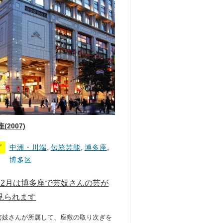
(2007)
グ
中洲・川端
,
伝統芸能
,
博多座
,
博多区
12月は博多座で芸妓さんの芸が
見られます
芸妓さんが所属して、座敷の取り次ぎを