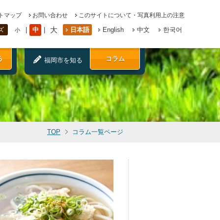
トマップ
お問い合わせ
このサイトについて・写真利用上の注意
大
中
日本語
English
中文
한국어
ズ
小
る
コラム
福岡市を知る
TOP
コラム一覧ページ