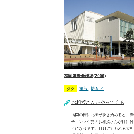
福岡国際会議場(2006)
タグ
施設
,
博多区
お相撲さんがやってくる
福岡の街に北風が吹き始めると、着
チョンマゲ姿のお相撲さんが目に付
うになります。11月に行われる大