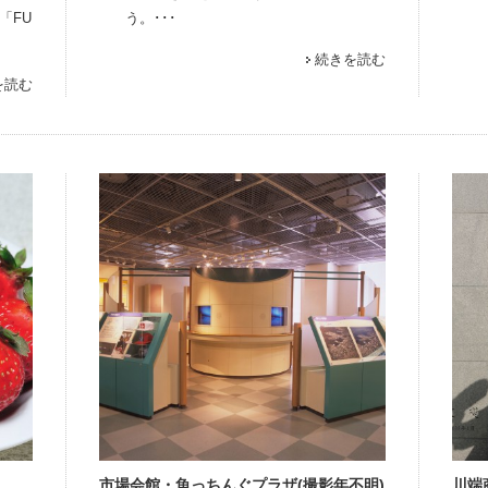
「FU
う。･･･
続きを読む
を読む
市場会館・魚っちんぐプラザ(撮影年不明)
川端