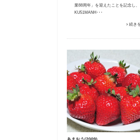
業88周年」を迎えたことを記念し、
KU51MANH･･･
続き
あまおう(2009)