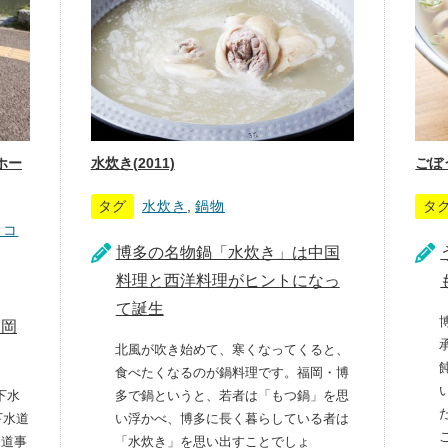
ホー
水炊き(2011)
ごぼう
タグ
水炊き
,
鍋物
タ
クコ
博多の名物鍋「水炊き」は中国
料理と西洋料理がヒントになっ
て誕生
福岡
北風が吹き始めて、寒くなってくると、
食べたくなるのが鍋料理です。福岡・博
下水
多で鍋というと、若者は「もつ鍋」を思
下水道
い浮かべ、博多に長く暮らしている者は
こ
水道事
「水炊き」を思い出すことでしょ