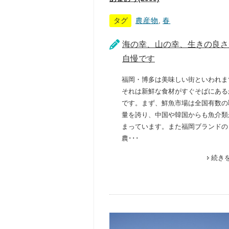
タグ
農産物
,
春
海の幸、山の幸、生きの良さ
自慢です
福岡・博多は美味しい街といわれま
それは新鮮な食材がすぐそばにある
です。まず、鮮魚市場は全国有数の
量を誇り、中国や韓国からも魚介類
まっています。また福岡ブランドの
農･･･
続き