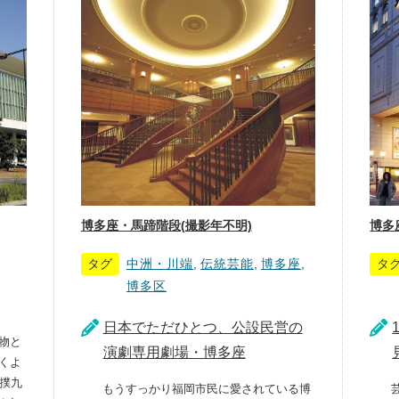
博多座・馬蹄階段(撮影年不明)
博多座
タグ
中洲・川端
,
伝統芸能
,
博多座
,
タ
博多区
日本でただひとつ、公設民営の
物と
演劇専用劇場・博多座
くよ
相撲九
もうすっかり福岡市民に愛されている博