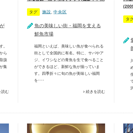
(200
タグ
施設
,
中央区
タ
が
魚の美味しい街・福岡を支える
鮮魚市場
す。
福岡といえば、美味しい魚が食べられる
から
街として全国的に有名。特に、サバやア
取扱
ジ、イワシなどの青魚を生で食べること
が集
ができるほど、新鮮な魚が揃っていま
す。四季折々に旬の魚が美味しい福岡
を･･･
を読む
続きを読む