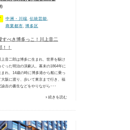
9)
グ
中洲・川端
,
伝統芸能
,
商業都市
,
博多区
愛すべき博多っこ！川上音二
郎！！
川上音二郎は博多に生まれ、世界を駆け
めぐった明治の演劇人。幕末の1864年に
生まれ、14歳の時に博多港から船に乗っ
て大阪に渡り、歩いて東京まで行き、福
沢諭吉の書生などをやりながら･･･
続きを読む