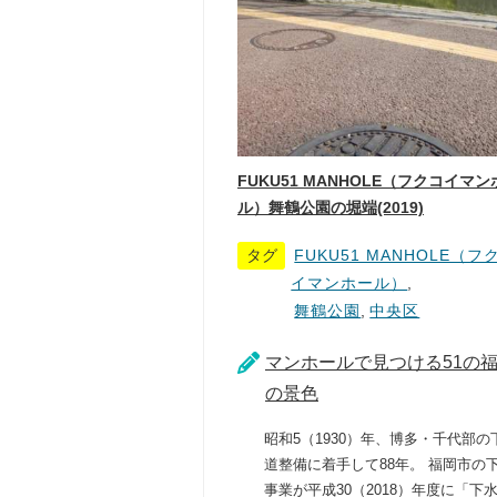
FUKU51 MANHOLE（フクコイマン
ル）舞鶴公園の堀端(2019)
タグ
FUKU51 MANHOLE（フ
イマンホール）
,
舞鶴公園
,
中央区
マンホールで見つける51の
の景色
昭和5（1930）年、博多・千代部の
道整備に着手して88年。 福岡市の
事業が平成30（2018）年度に「下