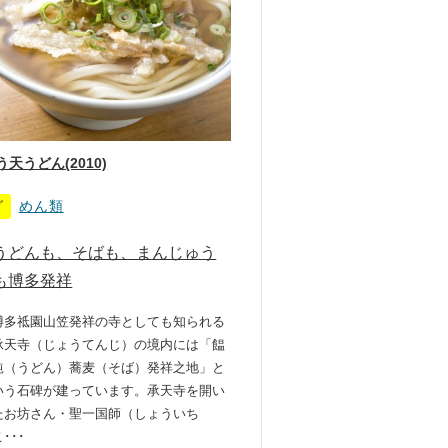
天うどん(2010)
グ
めん類
うどんも、そばも、まんじゅう
も博多発祥
博多祗園山笠発祥の寺としても知られる
承天寺（じょうてんじ）の境内には「饂
飩（うどん）蕎麦（そば）発祥之地」と
いう石碑が建っています。承天寺を開い
たお坊さん・聖一国師（しょういち
･･･