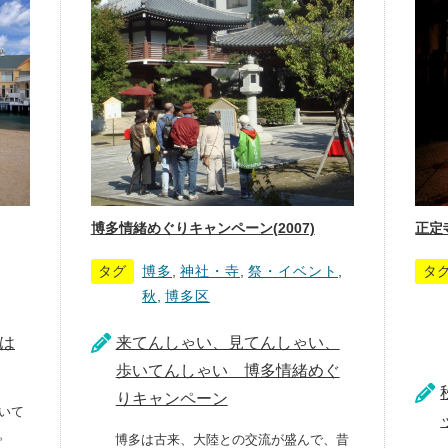
博多情緒めぐりキャンペーン(2007)
正定
タグ
博多
,
神社・寺
,
祭・イベント
,
タ
秋
,
博多区
は
来てんしゃい、見てんしゃい、
歩いてんしゃい 博多情緒めぐ
りキャンペーン
いて
。
博多は古来、大陸との交流が盛んで、昔