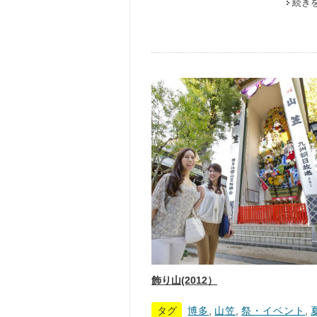
続き
飾り山(2012）
タグ
博多
,
山笠
,
祭・イベント
,