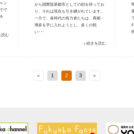
ャン
から国際貿易都市としての顔を持ってお
でで
り、それは現在も引き継がれています。
今
一方で、各時代の有力者たちは、商都・
博多を手に入れようとし、多くの戦
い･･･
を読む
続きを読む
＜
1
2
3
＞