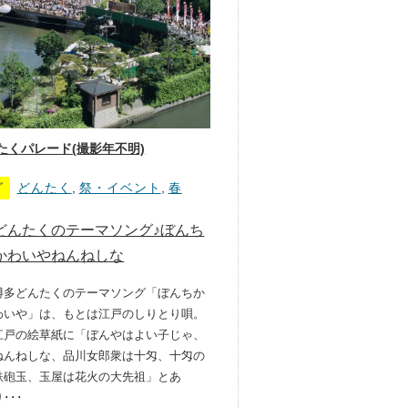
たくパレード(撮影年不明)
グ
どんたく
,
祭・イベント
,
春
どんたくのテーマソング♪ぼんち
かわいやねんねしな
博多どんたくのテーマソング「ぼんちか
わいや」は、もとは江戸のしりとり唄。
江戸の絵草紙に「ぼんやはよい子じゃ、
ねんねしな、品川女郎衆は十匁、十匁の
鉄砲玉、玉屋は花火の大先祖」とあ
･･･