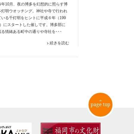
毎年10月、夜の博多を幻想的に照らす博
多灯明ウオッチング。神社や寺で行われ
ている千灯明をヒントに平成６年（199
4）にスタートした催しです。博多部に
残る情緒ある町中の通りや寺社を･･･
続きを読む
page top