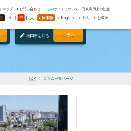
トマップ
お問い合わせ
このサイトについて・写真利用上の注意
大
中
日本語
English
中文
한국어
ズ
小
る
コラム
福岡市を知る
TOP
コラム一覧ページ