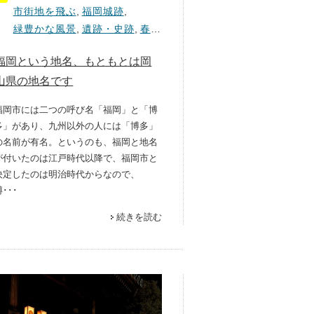
市街地を飛ぶ
,
福岡城跡
,
緑豊かな風景
,
遺跡・史跡
,
春
…
福岡という地名、もともとは岡
山県の地名です
福岡市には二つの呼び名「福岡」と「博
多」があり、九州以外の人には「博多」
の名前が有名。というのも、福岡と地名
が付いたのは江戸時代以降で、福岡市と
決定したのは明治時代からなので、
･･･
続きを読む