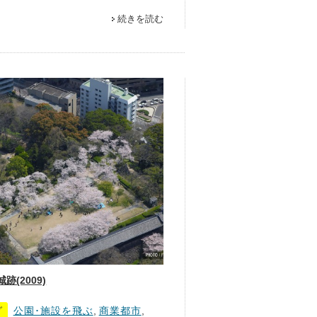
続きを読む
跡(2009)
グ
公園･施設を飛ぶ
,
商業都市
,