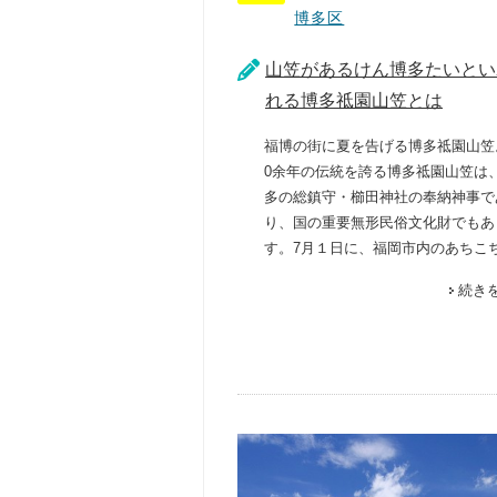
博多区
山笠があるけん博多たいとい
れる博多祗園山笠とは
福博の街に夏を告げる博多祗園山笠
0余年の伝統を誇る博多祗園山笠は
多の総鎮守・櫛田神社の奉納神事で
り、国の重要無形民俗文化財でもあ
す。7月１日に、福岡市内のあちこち
続き