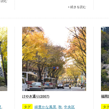
を読む
続きを読む
けやき通り(2007)
福岡城
夏
,
タグ
緑豊かな風景
,
秋
,
中央区
タ