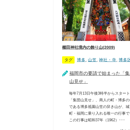
櫛田神社境内の飾り山(2009)
タグ
博多
,
山笠
,
神社・寺
,
博多
福岡市の要請で始まった「集
山見せ」
毎年7月13日午後3時半からスター
「集団山見せ」、商人の町・博多の
である博多祗園山笠の舁き山が、城
町・福岡に乗り入れる唯一の行事で
この行事は昭和37年（1962）･･･