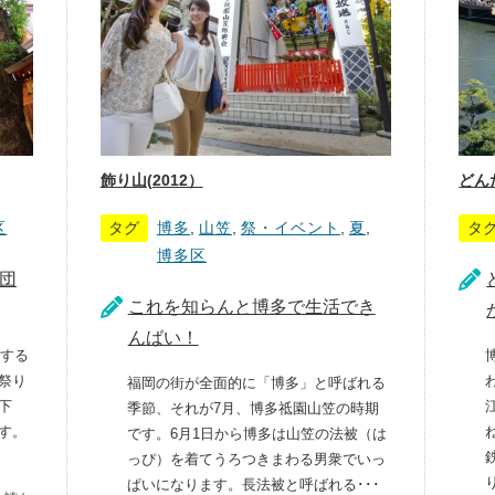
飾り山(2012）
どん
区
タグ
博多
,
山笠
,
祭・イベント
,
夏
,
タ
博多区
団
これを知らんと博多で生活でき
んばい！
トする
祭り
福岡の街が全面的に「博多」と呼ばれる
下
季節、それが7月、博多祗園山笠の時期
す。
です。6月1日から博多は山笠の法被（は
っぴ）を着てうろつきまわる男衆でいっ
り
ぱいになります。長法被と呼ばれる･･･