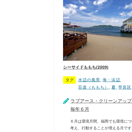
シーサイドももち(2009)
タグ
水辺の風景
,
海・浜辺
,
百道（ももち）
,
夏
,
早良区
ラブアース・クリーンアップ
毎年６月
６月は環境月間、福岡でも環境につ
考え、行動することが増える月です