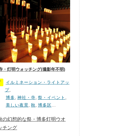
寺・灯明ウォッチング(撮影年不明)
グ
イルミネーション・ライトアッ
プ
,
博多
,
神社・寺
,
祭・イベント
,
美しい夜景
,
秋
,
博多区
…
秋の幻想的な祭・博多灯明ウオ
ッチング