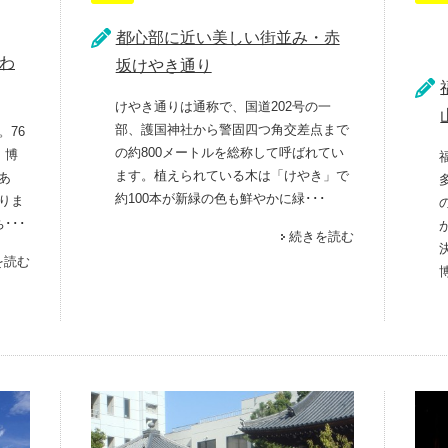
都心部に近い美しい街並み・赤
わ
坂けやき通り
けやき通りは通称で、国道202号の一
部、護国神社から警固四つ角交差点まで
。76
の約800メートルを総称して呼ばれてい
、博
ます。植えられている木は「けやき」で
あ
約100本が新緑の色も鮮やかに緑･･･
りま
･･･
続きを読む
を読む
博