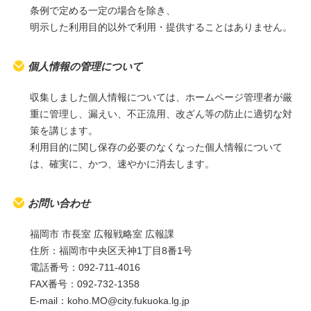
条例で定める一定の場合を除き、
明示した利用目的以外で利用・提供することはありません。
個人情報の管理について
収集しました個人情報については、ホームページ管理者が厳
重に管理し、漏えい、不正流用、改ざん等の防止に適切な対
策を講じます。
利用目的に関し保存の必要のなくなった個人情報について
は、確実に、かつ、速やかに消去します。
お問い合わせ
福岡市 市長室 広報戦略室 広報課
住所：
福岡市中央区天神1丁目8番1号
電話番号：
092-711-4016
FAX番号：
092-732-1358
E-mail：
koho.MO@city.fukuoka.lg.jp