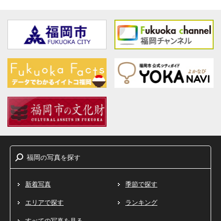
福岡
写真
探
の
を
す
新着写真
季節で探す
エリアで探す
ランキング
すべての写真を見る