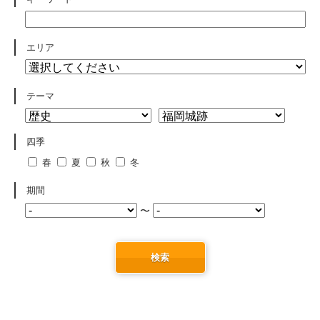
エリア
テーマ
四季
春
夏
秋
冬
期間
〜
検索