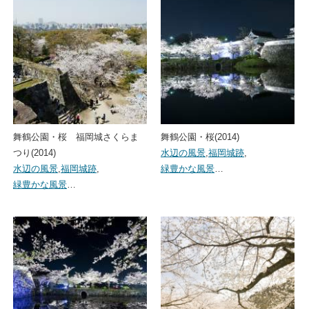
舞鶴公園・桜 福岡城さくらま
舞鶴公園・桜(2014)
つり(2014)
水辺の風景
,
福岡城跡
,
水辺の風景
,
福岡城跡
,
緑豊かな風景
…
緑豊かな風景
…