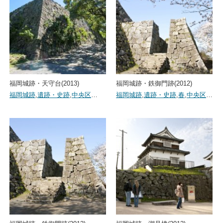
福岡城跡・天守台(2013)
福岡城跡・鉄御門跡(2012)
福岡城跡
,
遺跡・史跡
,
中央区
…
福岡城跡
,
遺跡・史跡
,
春
,
中央区
…