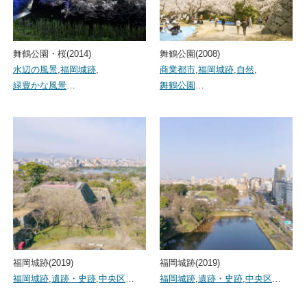
舞鶴公園・桜(2014)
舞鶴公園(2008)
水辺の風景
,
福岡城跡
,
商業都市
,
福岡城跡
,
自然
,
緑豊かな風景
…
舞鶴公園
…
福岡城跡(2019)
福岡城跡(2019)
福岡城跡
,
遺跡・史跡
,
中央区
…
福岡城跡
,
遺跡・史跡
,
中央区
…