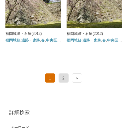
福岡城跡・石垣(2012)
福岡城跡・石垣(2012)
福岡城跡
,
遺跡・史跡
,
春
,
中央区
…
福岡城跡
,
遺跡・史跡
,
春
,
中央区
…
1
2
＞
詳細検索
キーワード