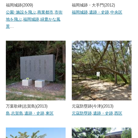
福岡城跡(2009)
福岡城跡・大手門(2012)
公園･施設を飛ぶ
,
商業都市
,
市街
福岡城跡
,
遺跡・史跡
,
中央区
地を飛ぶ
,
福岡城跡
,
緑豊かな風
景
…
万葉歌碑(志賀島)(2013)
元寇防塁跡(今津)(2013)
島
,
志賀島
,
遺跡・史跡
,
東区
元寇防塁跡
,
遺跡・史跡
,
西区