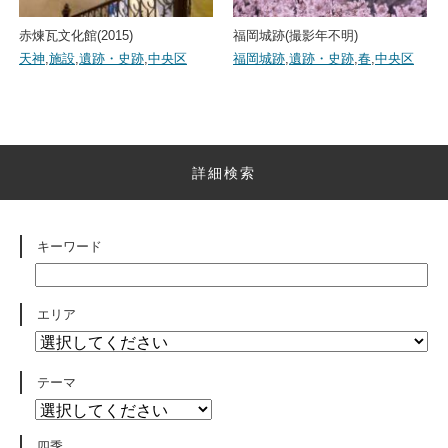
赤煉瓦文化館(2015)
福岡城跡(撮影年不明)
天神
,
施設
,
遺跡・史跡
,
中央区
福岡城跡
,
遺跡・史跡
,
春
,
中央区
詳細検索
キーワード
エリア
テーマ
四季