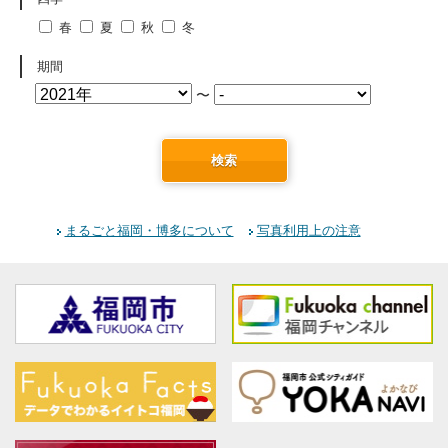
春
夏
秋
冬
期間
〜
検索
まるごと福岡・博多について
写真利用上の注意