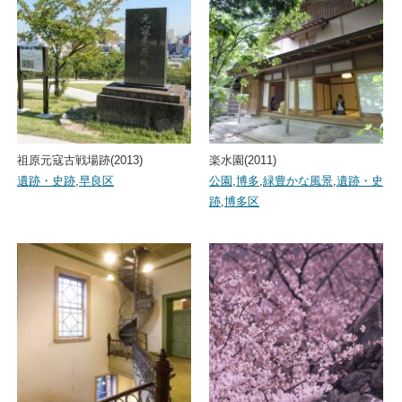
祖原元寇古戦場跡(2013)
楽水園(2011)
遺跡・史跡
,
早良区
公園
,
博多
,
緑豊かな風景
,
遺跡・史
跡
,
博多区