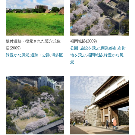
板付遺跡・復元された竪穴式住
福岡城跡(2009)
居(2009)
公園･施設を飛ぶ
,
商業都市
,
市街
緑豊かな風景
,
遺跡・史跡
,
博多区
地を飛ぶ
,
福岡城跡
,
緑豊かな風
景
…