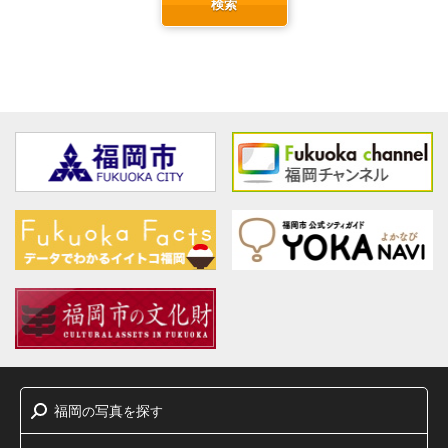
検索
福岡
写真
探
の
を
す