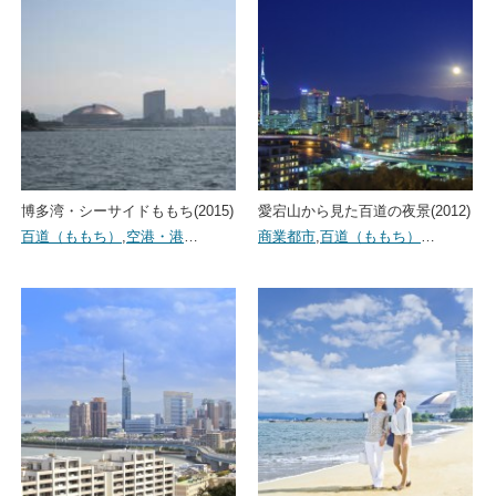
博多湾・シーサイドももち(2015)
愛宕山から見た百道の夜景(2012)
百道（ももち）
,
空港・港
…
商業都市
,
百道（ももち）
…