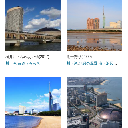
樋井川・ふれあい橋(2017)
潮干狩り(2009)
川・滝
,
百道（ももち）
川・滝
,
水辺の風景
,
海・浜辺
…