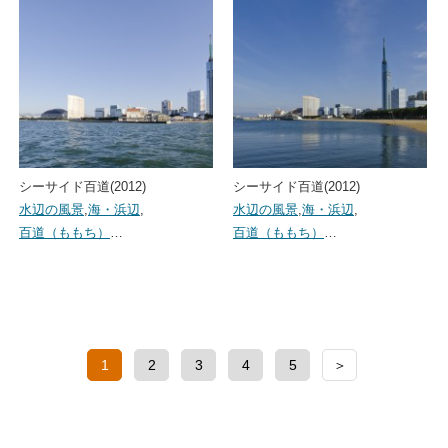
シーサイド百道(2012)
シーサイド百道(2012)
水辺の風景
,
海・浜辺
,
水辺の風景
,
海・浜辺
,
百道（ももち）
…
百道（ももち）
…
1
2
3
4
5
＞