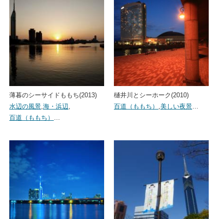
薄暮のシーサイドももち(2013)
樋井川とシーホーク(2010)
水辺の風景
,
海・浜辺
,
百道（ももち）
,
美しい夜景
…
百道（ももち）
…