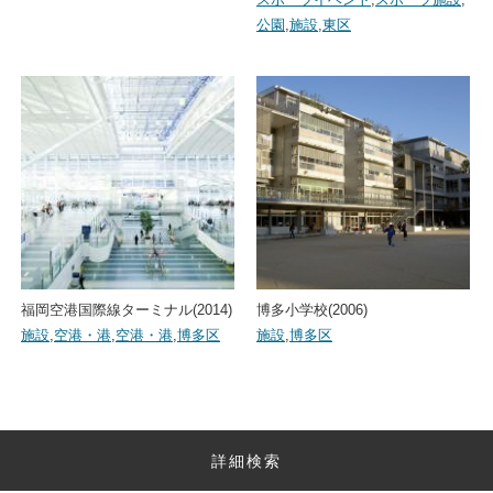
公園
,
施設
,
東区
福岡空港国際線ターミナル(2014)
博多小学校(2006)
施設
,
空港・港
,
空港・港
,
博多区
施設
,
博多区
詳細検索