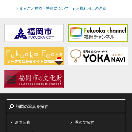
まるごと福岡・博多について
写真利用上の注意
福岡
写真
探
の
を
す
新着写真
季節で探す