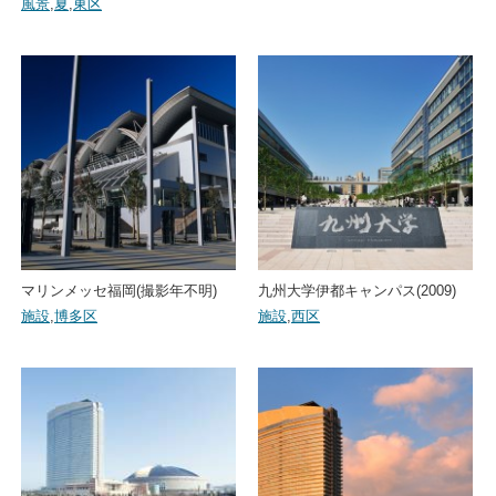
風景
,
夏
,
東区
マリンメッセ福岡(撮影年不明)
九州大学伊都キャンパス(2009)
施設
,
博多区
施設
,
西区