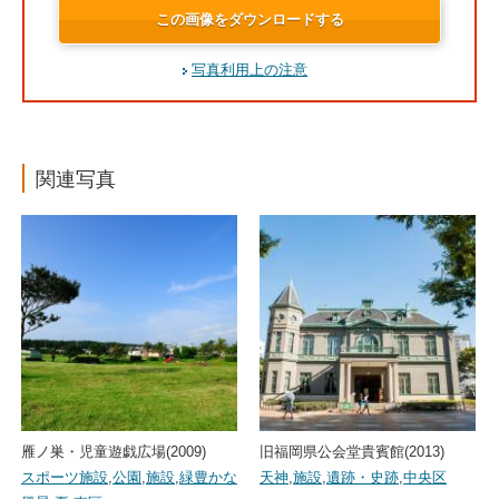
この画像をダウンロードする
写真利用上の注意
関連写真
雁ノ巣・児童遊戯広場(2009)
旧福岡県公会堂貴賓館(2013)
スポーツ施設
,
公園
,
施設
,
緑豊かな
天神
,
施設
,
遺跡・史跡
,
中央区