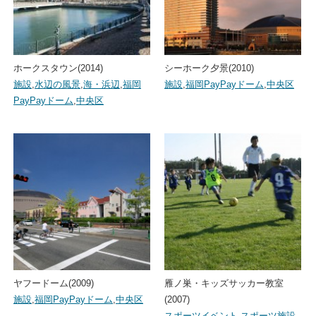
ホークスタウン(2014)
シーホーク夕景(2010)
施設
,
水辺の風景
,
海・浜辺
,
福岡
施設
,
福岡PayPayドーム
,
中央区
PayPayドーム
,
中央区
ヤフードーム(2009)
雁ノ巣・キッズサッカー教室
施設
,
福岡PayPayドーム
,
中央区
(2007)
スポーツイベント
,
スポーツ施設
,