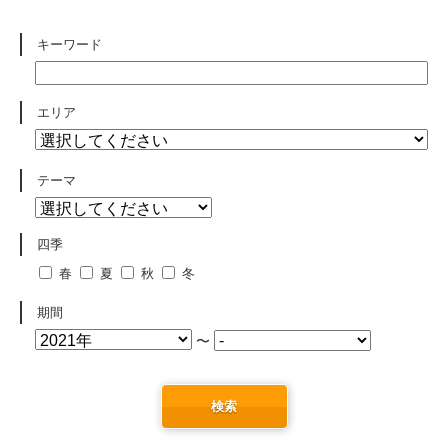
キーワード
エリア
テーマ
四季
春
夏
秋
冬
期間
〜
検索