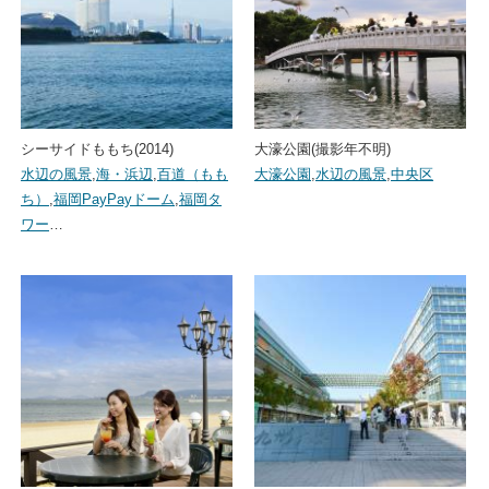
シーサイドももち(2014)
大濠公園(撮影年不明)
水辺の風景
,
海・浜辺
,
百道（もも
大濠公園
,
水辺の風景
,
中央区
ち）
,
福岡PayPayドーム
,
福岡タ
ワー
…