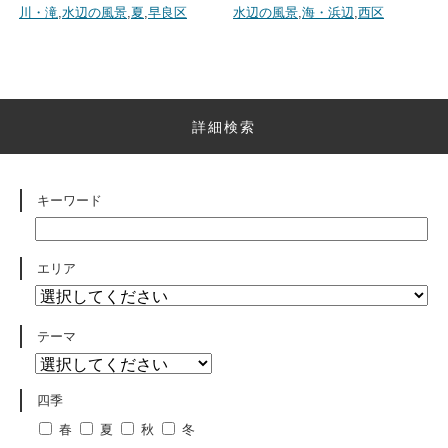
川・滝
,
水辺の風景
,
夏
,
早良区
水辺の風景
,
海・浜辺
,
西区
詳細検索
キーワード
エリア
テーマ
四季
春
夏
秋
冬