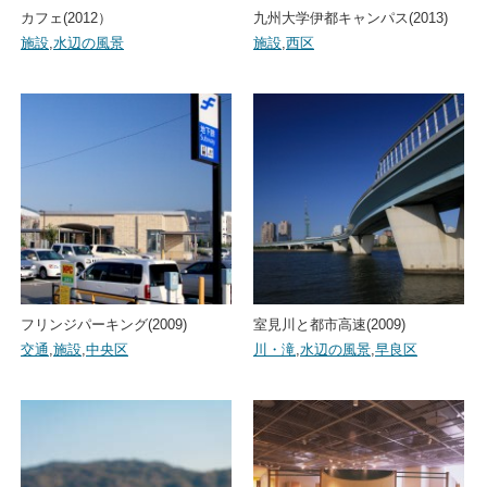
カフェ(2012）
九州大学伊都キャンパス(2013)
施設
,
水辺の風景
施設
,
西区
フリンジパーキング(2009)
室見川と都市高速(2009)
交通
,
施設
,
中央区
川・滝
,
水辺の風景
,
早良区