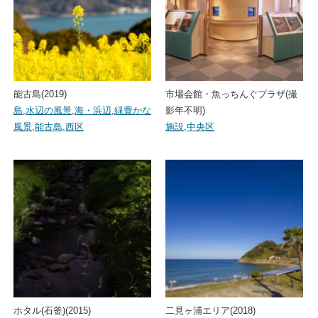
能古島(2019)
市場会館・魚っちんぐプラザ(撮
島
,
水辺の風景
,
海・浜辺
,
緑豊かな
影年不明)
風景
,
能古島
,
西区
施設
,
中央区
ホタル(石釜)(2015)
二見ヶ浦エリア(2018)