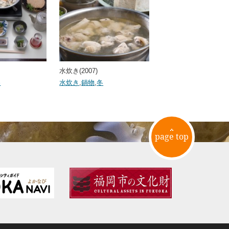
水炊き(2007)
冬
水炊き
,
鍋物
,
冬
page top