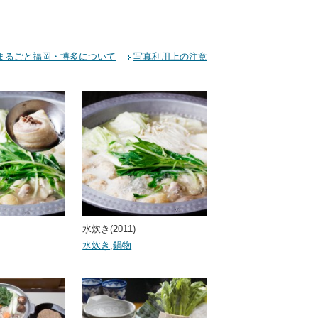
まるごと福岡・博多について
写真利用上の注意
水炊き(2011)
水炊き
,
鍋物