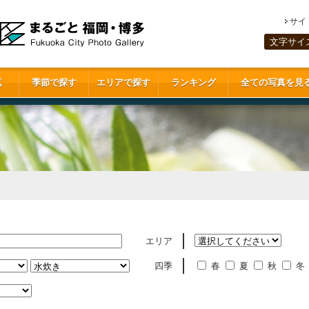
サイ
文字サイ
真
季節で探す
エリアで探す
ランキング
全ての写真を見
エリア
四季
春
夏
秋
冬