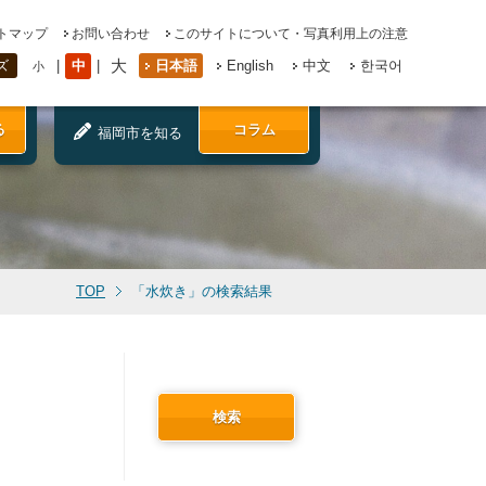
トマップ
お問い合わせ
このサイトについて・写真利用上の注意
大
中
日本語
English
中文
한국어
ズ
小
る
コラム
福岡市を知る
TOP
「水炊き」の検索結果
検索