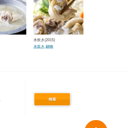
水炊き(2015)
水炊き
,
鍋物
検索
冬