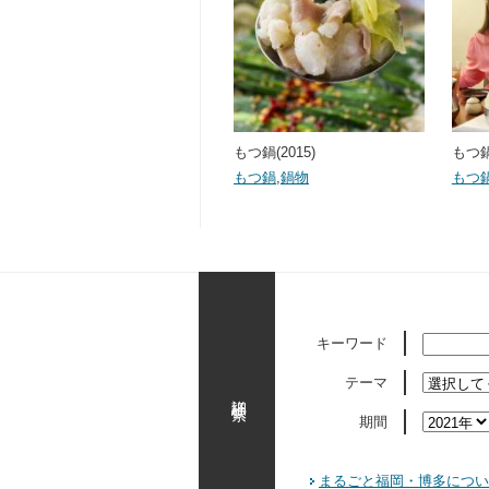
もつ鍋(2015)
もつ鍋
もつ鍋
,
鍋物
もつ
キーワード
テーマ
詳細検索
期間
まるごと福岡・博多につい