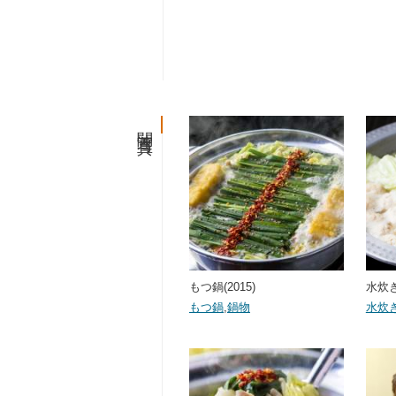
関連写真
もつ鍋(2015)
水炊き(
もつ鍋
,
鍋物
水炊