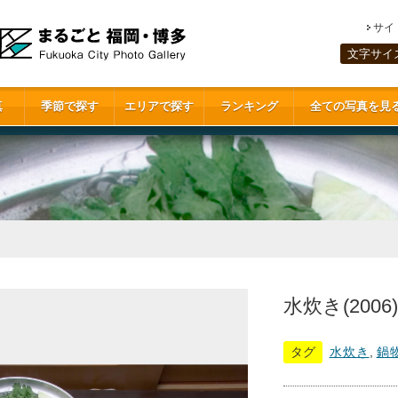
サイ
文字サイ
真
季節で探す
エリアで探す
ランキング
全ての写真を見
水炊き(2006)
タグ
水炊き
,
鍋