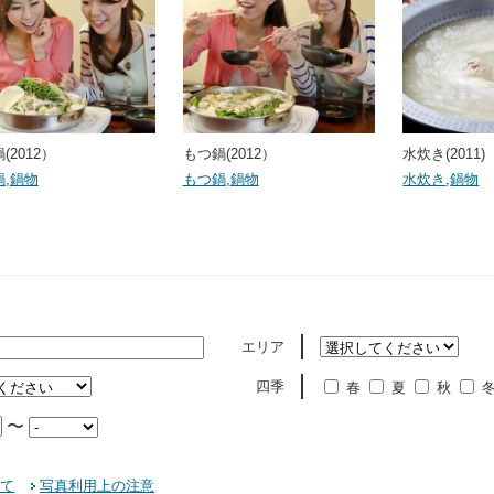
(2012）
もつ鍋(2012）
水炊き(2011)
鍋
,
鍋物
もつ鍋
,
鍋物
水炊き
,
鍋物
エリア
四季
春
夏
秋
〜
て
写真利用上の注意