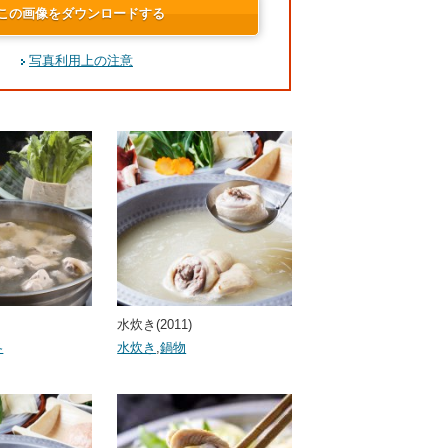
この画像をダウンロードする
写真利用上の注意
水炊き(2011)
冬
水炊き
,
鍋物