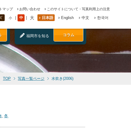
トマップ
お問い合わせ
このサイトについて・写真利用上の注意
大
中
日本語
English
中文
한국어
ズ
小
る
コラム
福岡市を知る
TOP
写真一覧ページ
水炊き(2006)
物
,
冬