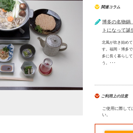
関連コラム
博多の名物鍋
トになって誕
北風が吹き始めて
す。福岡・博多で
多に長く暮らして
う。･･･
ご利用上の注意
ご使用に際して
い。