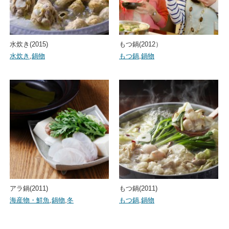
水炊き(2015)
もつ鍋(2012）
水炊き
,
鍋物
もつ鍋
,
鍋物
アラ鍋(2011)
もつ鍋(2011)
海産物・鮮魚
,
鍋物
,
冬
もつ鍋
,
鍋物