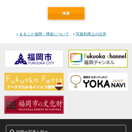
検索
まるごと福岡・博多について
写真利用上の注意
福岡
写真
探
の
を
す