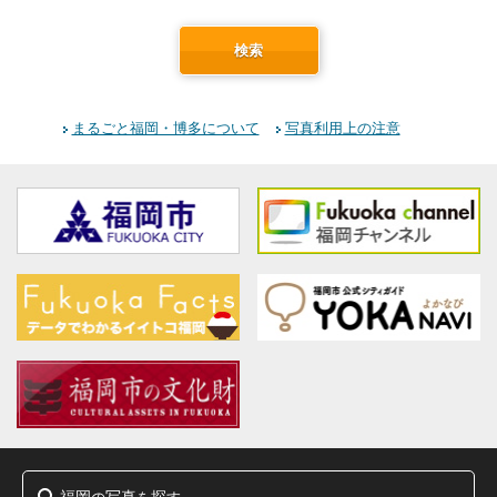
検索
まるごと福岡・博多について
写真利用上の注意
福岡
写真
探
の
を
す