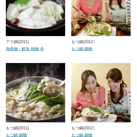
アラ鍋(2011)
もつ鍋(2012）
海産物・鮮魚
,
鍋物
,
冬
もつ鍋
,
鍋物
もつ鍋(2011)
もつ鍋(2012）
もつ鍋
,
鍋物
もつ鍋
,
鍋物