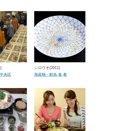
)
シロウオ(2011)
中央区
海産物・鮮魚
,
食
,
春