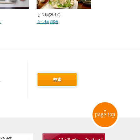
もつ鍋(2012）
冬
もつ鍋
,
鍋物
検索
冬
page top