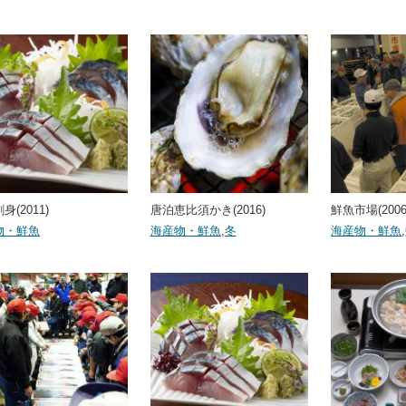
身(2011)
唐泊恵比須かき(2016)
鮮魚市場(2006
物・鮮魚
海産物・鮮魚
,
冬
海産物・鮮魚
,