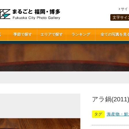
サイ
文字サイ
真
季節で探す
エリアで探す
ランキング
全ての写真を見
アラ鍋(2011
タグ
海産物・鮮