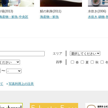
場(2013)
鯖の刺身(2011)
水炊き(2006)
海産物・鮮魚
,
中央区
海産物・鮮魚
水炊き
,
鍋物
,
エリア
四季
春
夏
秋
〜
て
写真利用上の注意