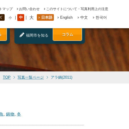
トマップ
お問い合わせ
このサイトについて・写真利用上の注意
大
中
日本語
English
中文
한국어
ズ
小
る
コラム
福岡市を知る
TOP
写真一覧ページ
アラ鍋(2011)
)
魚
,
鍋物
,
冬