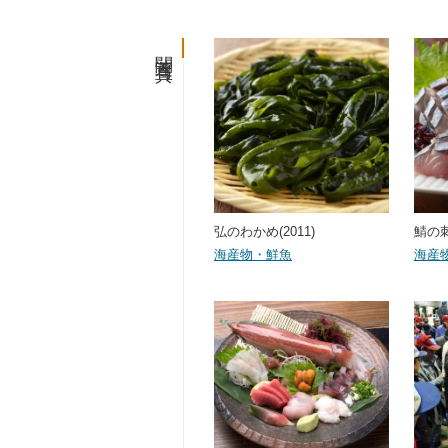
関連写真
弘のわかめ(2011)
鯖の刺
海産物・鮮魚
海産