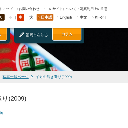
トマップ
お問い合わせ
このサイトについて・写真利用上の注意
大
中
日本語
English
中文
한국어
ズ
小
る
コラム
福岡市を知る
写真一覧ページ
イカの活き造り(2009)
(2009)
魚