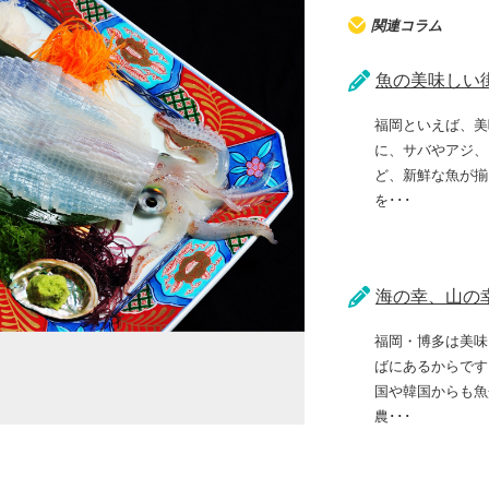
関連コラム
魚の美味しい
福岡といえば、美
に、サバやアジ、
ど、新鮮な魚が揃
を･･･
海の幸、山の
福岡・博多は美味
ばにあるからです
国や韓国からも魚
農･･･