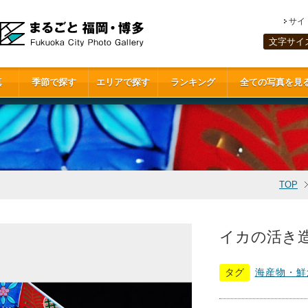
サイ
文字サイ
真
季節で探す
エリアで探す
ランキング
全ての写真を見
TOP
イカの活き造り
タグ
海産物・鮮