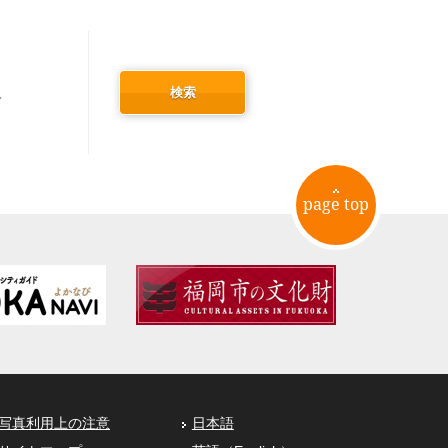
検索
冬
page top
写真利用上の注意
日本語