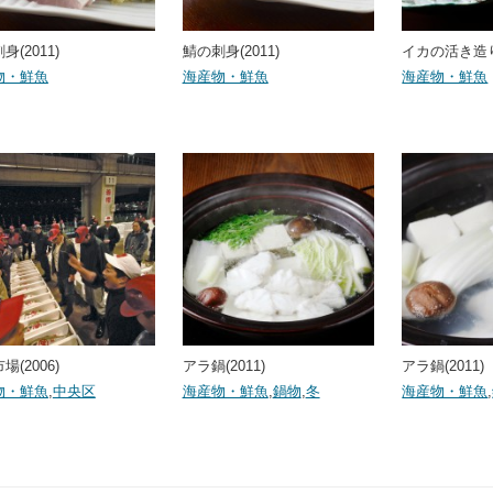
身(2011)
鯖の刺身(2011)
イカの活き造り(
物・鮮魚
海産物・鮮魚
海産物・鮮魚
場(2006)
アラ鍋(2011)
アラ鍋(2011)
物・鮮魚
,
中央区
海産物・鮮魚
,
鍋物
,
冬
海産物・鮮魚
,