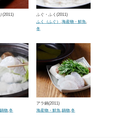
2011)
ふぐ・ふく(2011)
ふく（ふぐ）
,
海産物・鮮魚
,
冬
アラ鍋(2011)
鍋物
,
冬
海産物・鮮魚
,
鍋物
,
冬