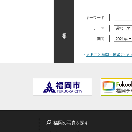
キーワード
テーマ
詳細検索
期間
まるごと福岡・博多につい
福岡
写真
探
の
を
す