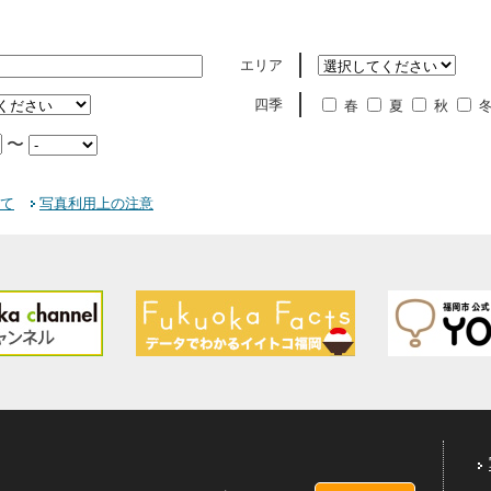
エリア
四季
春
夏
秋
〜
て
写真利用上の注意