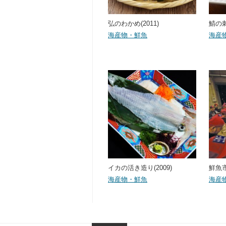
弘のわかめ(2011)
鯖の刺
海産物・鮮魚
海産
イカの活き造り(2009)
鮮魚市
海産物・鮮魚
海産