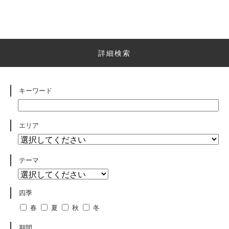
詳細検索
キーワード
エリア
テーマ
四季
春
夏
秋
冬
期間