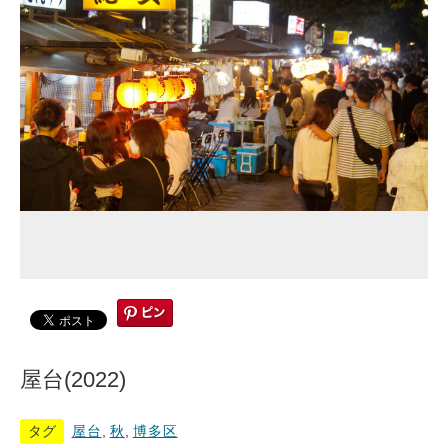
屋台(2022)
タグ
屋台
,
秋
,
博多区