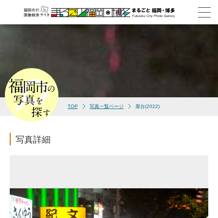
TOP
写真一覧ページ
屋台(2022)
写真詳細