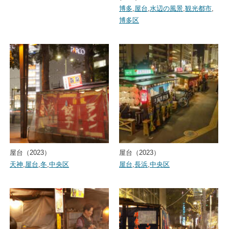
博多
,
屋台
,
水辺の風景
,
観光都市
,
博多区
屋台（2023）
屋台（2023）
天神
,
屋台
,
冬
,
中央区
屋台
,
長浜
,
中央区