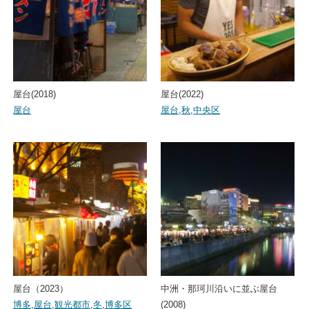
屋台(2018)
屋台(2022)
屋台
屋台
,
秋
,
中央区
屋台（2023）
中洲・那珂川沿いに並ぶ屋台
博多
,
屋台
,
観光都市
,
冬
,
博多区
(2008)