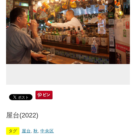
屋台(2022)
タグ
屋台
,
秋
,
中央区