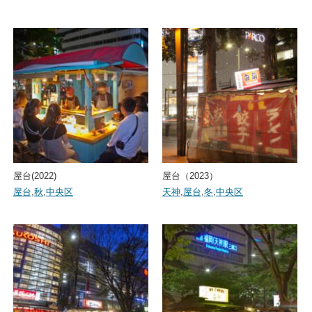
屋台(2022)
屋台（2023）
屋台
,
秋
,
中央区
天神
,
屋台
,
冬
,
中央区