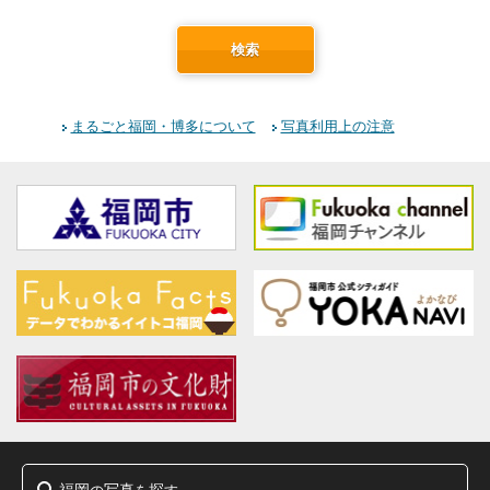
検索
まるごと福岡・博多について
写真利用上の注意
福岡
写真
探
の
を
す