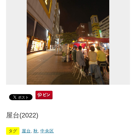
屋台(2022)
タグ
屋台
,
秋
,
中央区