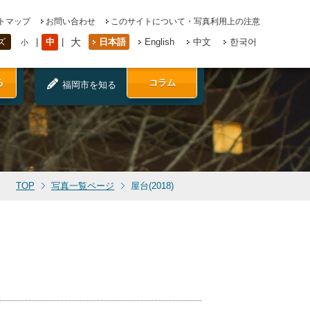
トマップ
お問い合わせ
このサイトについて・写真利用上の注意
大
中
日本語
English
中文
한국어
ズ
小
る
コラム
福岡市を知る
TOP
写真一覧ページ
屋台(2018)