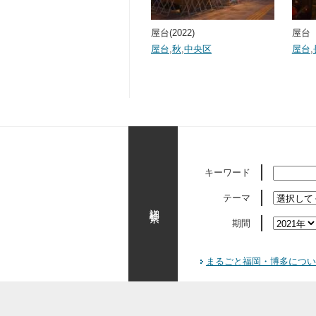
屋台(2022)
屋台（
屋台
,
秋
,
中央区
屋台
,
キーワード
テーマ
詳細検索
期間
まるごと福岡・博多につい