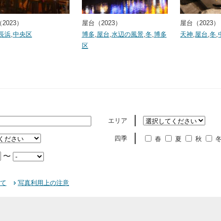
2023）
屋台（2023）
屋台（2023）
長浜
,
中央区
博多
,
屋台
,
水辺の風景
,
冬
,
博多
天神
,
屋台
,
冬
,
区
エリア
四季
春
夏
秋
〜
て
写真利用上の注意