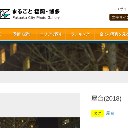
サイ
文字サイ
真
季節で探す
エリアで探す
ランキング
全ての写真を見
屋台(2018)
タグ
屋台