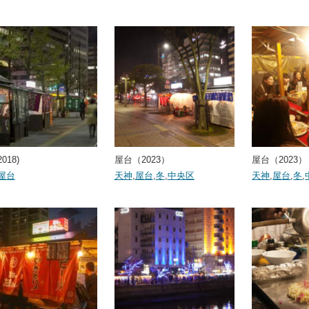
018)
屋台（2023）
屋台（2023）
屋台
天神
,
屋台
,
冬
,
中央区
天神
,
屋台
,
冬
,