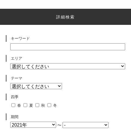
詳細検索
キーワード
エリア
テーマ
四季
春
夏
秋
冬
期間
〜