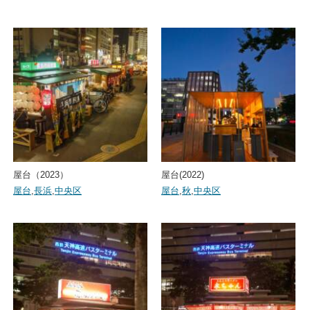
屋台（2023）
屋台(2022)
屋台
,
長浜
,
中央区
屋台
,
秋
,
中央区