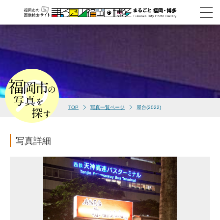
TOP
写真一覧ページ
屋台(2022)
写真詳細