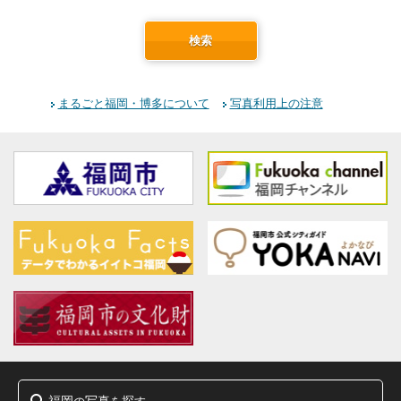
検索
まるごと福岡・博多について
写真利用上の注意
福岡
写真
探
の
を
す