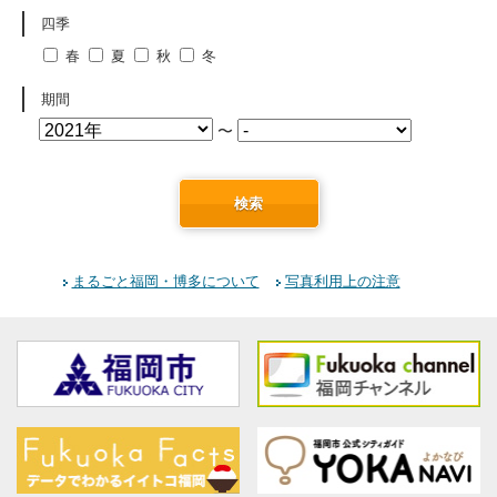
四季
春
夏
秋
冬
期間
〜
検索
まるごと福岡・博多について
写真利用上の注意