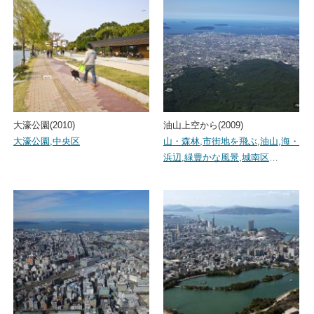
大濠公園(2010)
油山上空から(2009)
大濠公園
,
中央区
山・森林
,
市街地を飛ぶ
,
油山
,
海・
浜辺
,
緑豊かな風景
,
城南区
…