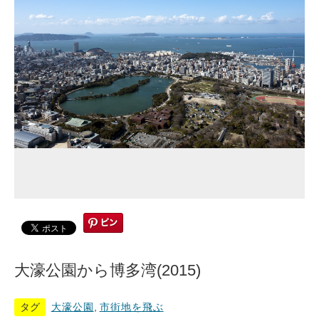
大濠公園から博多湾(2015)
タグ
大濠公園
,
市街地を飛ぶ