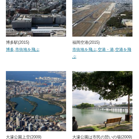
博多駅(2015)
福岡空港(2015)
博多
,
市街地を飛ぶ
市街地を飛ぶ
,
空港・港
,
空港を飛
ぶ
大濠公園上空(2009)
大濠公園は市民の憩いの場(2009)