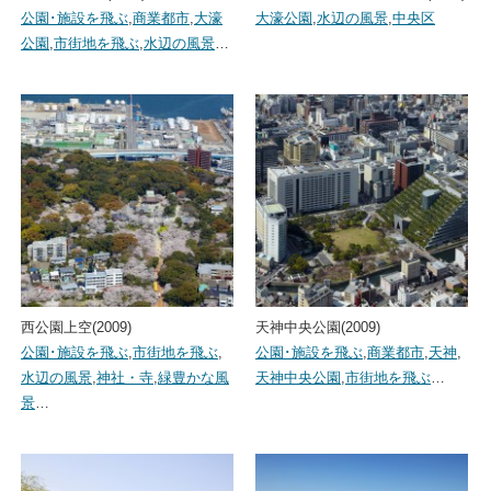
公園･施設を飛ぶ
,
商業都市
,
大濠
大濠公園
,
水辺の風景
,
中央区
公園
,
市街地を飛ぶ
,
水辺の風景
…
西公園上空(2009)
天神中央公園(2009)
公園･施設を飛ぶ
,
市街地を飛ぶ
,
公園･施設を飛ぶ
,
商業都市
,
天神
,
水辺の風景
,
神社・寺
,
緑豊かな風
天神中央公園
,
市街地を飛ぶ
…
景
…