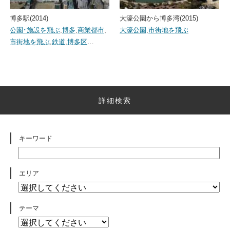
博多駅(2014)
大濠公園から博多湾(2015)
公園･施設を飛ぶ
,
博多
,
商業都市
,
大濠公園
,
市街地を飛ぶ
市街地を飛ぶ
,
鉄道
,
博多区
…
詳細検索
キーワード
エリア
テーマ