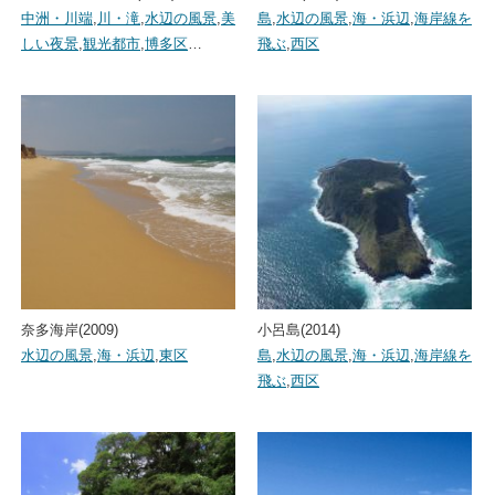
中洲・川端
,
川・滝
,
水辺の風景
,
美
島
,
水辺の風景
,
海・浜辺
,
海岸線を
しい夜景
,
観光都市
,
博多区
…
飛ぶ
,
西区
奈多海岸(2009)
小呂島(2014)
水辺の風景
,
海・浜辺
,
東区
島
,
水辺の風景
,
海・浜辺
,
海岸線を
飛ぶ
,
西区