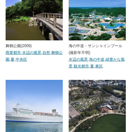
舞鶴公園(2009)
海の中道・サンシャインプール
商業都市
,
水辺の風景
,
自然
,
舞鶴公
(撮影年不明)
園
,
夏
,
中央区
水辺の風景
,
海の中道
,
緑豊かな風
景
,
観光都市
,
夏
,
東区