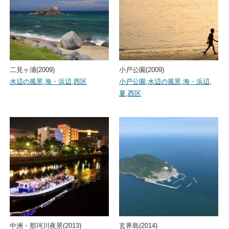
二見ヶ浦(2009)
小戸公園(2009)
水辺の風景
,
海・浜辺
,
西区
小戸公園
,
水辺の風景
,
海・浜辺
,
夏
,
西区
中洲・那珂川夜景(2013)
玄界島(2014)