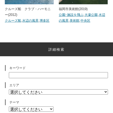
クルーズ船 クラブ・ハーモニ
福岡市美術館(2019)
ー(2012)
公園･施設を飛ぶ
,
大濠公園
,
水辺
クルーズ船
,
水辺の風景
,
博多区
の風景
,
美術館
,
中央区
詳細検索
キーワード
エリア
テーマ