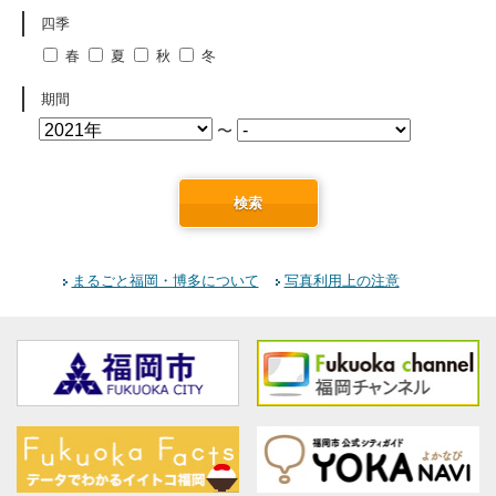
四季
春
夏
秋
冬
期間
〜
検索
まるごと福岡・博多について
写真利用上の注意