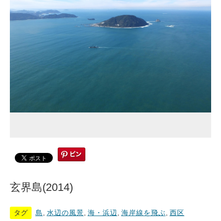
玄界島(2014)
タグ
島
,
水辺の風景
,
海・浜辺
,
海岸線を飛ぶ
,
西区