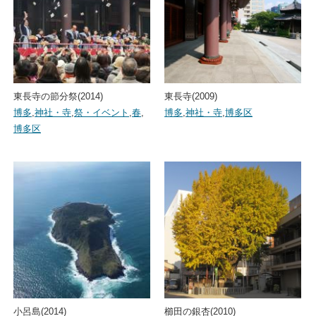
東長寺の節分祭(2014)
東長寺(2009)
博多
,
神社・寺
,
祭・イベント
,
春
,
博多
,
神社・寺
,
博多区
博多区
小呂島(2014)
櫛田の銀杏(2010)