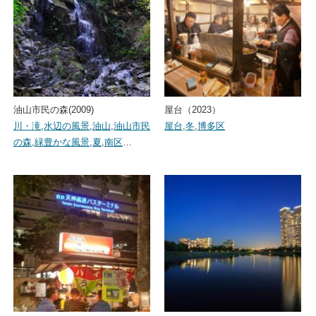
油山市民の森(2009)
屋台（2023）
川・滝
,
水辺の風景
,
油山
,
油山市民
屋台
,
冬
,
博多区
の森
,
緑豊かな風景
,
夏
,
南区
…