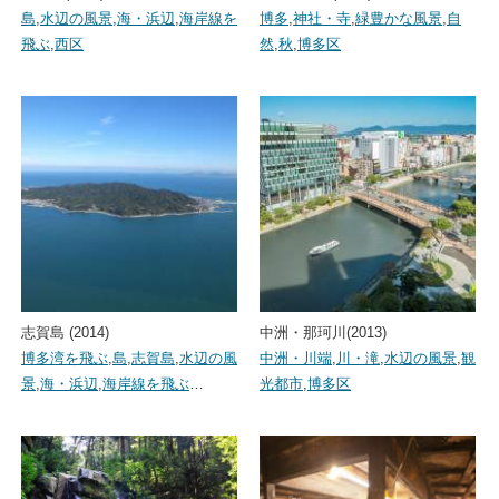
島
,
水辺の風景
,
海・浜辺
,
海岸線を
博多
,
神社・寺
,
緑豊かな風景
,
自
飛ぶ
,
西区
然
,
秋
,
博多区
志賀島 (2014)
中洲・那珂川(2013)
博多湾を飛ぶ
,
島
,
志賀島
,
水辺の風
中洲・川端
,
川・滝
,
水辺の風景
,
観
景
,
海・浜辺
,
海岸線を飛ぶ
…
光都市
,
博多区