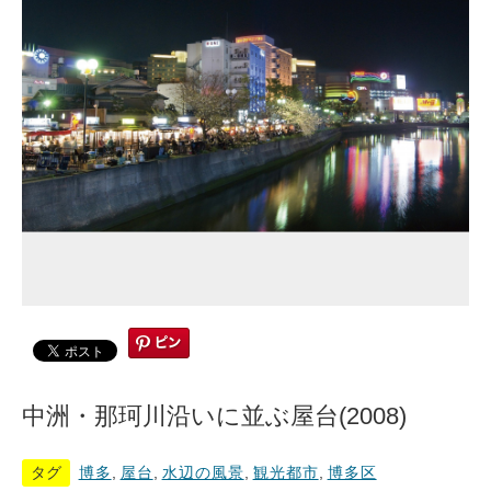
中洲・那珂川沿いに並ぶ屋台(2008)
タグ
博多
,
屋台
,
水辺の風景
,
観光都市
,
博多区