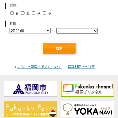
四季
春
夏
秋
冬
期間
〜
検索
まるごと福岡・博多について
写真利用上の注意