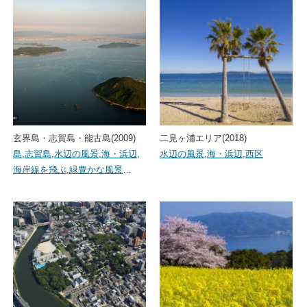
玄界島・志賀島・能古島(2009)
二見ヶ浦エリア(2018)
島
,
志賀島
,
水辺の風景
,
海・浜辺
,
水辺の風景
,
海・浜辺
,
西区
海岸線を飛ぶ
,
緑豊かな風景
…