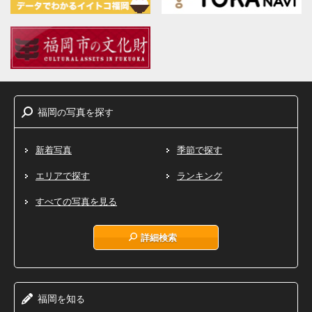
福岡
写真
探
の
を
す
新着写真
季節で探す
エリアで探す
ランキング
すべての写真を見る
詳細検索
福岡
知
を
る