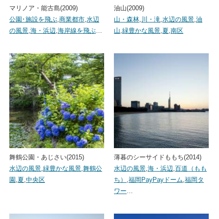
マリノア・能古島(2009)
油山(2009)
公園･施設を飛ぶ
,
商業都市
,
水辺
山・森林
,
川・滝
,
水辺の風景
,
油
の風景
,
海・浜辺
,
海岸線を飛ぶ
…
山
,
緑豊かな風景
,
夏
,
南区
舞鶴公園・あじさい(2015)
薄暮のシーサイドももち(2014)
水辺の風景
,
緑豊かな風景
,
舞鶴公
水辺の風景
,
海・浜辺
,
百道（もも
園
,
夏
,
中央区
ち）
,
福岡PayPayドーム
,
福岡タ
ワー
…