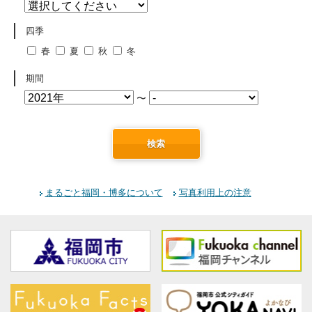
四季
春
夏
秋
冬
期間
〜
検索
まるごと福岡・博多について
写真利用上の注意