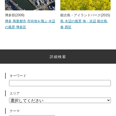
博多部(2009)
能古島・アイランドパーク(2015)
博多
,
商業都市
,
市街地を飛ぶ
,
水辺
島
,
水辺の風景
,
海・浜辺
,
能古島
,
の風景
,
博多区
春
,
西区
詳細検索
キーワード
エリア
テーマ