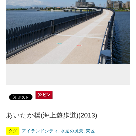
あいたか橋(海上遊歩道)(2013)
タグ
アイランドシティ
,
水辺の風景
,
東区