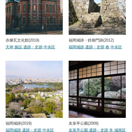
赤煉瓦文化館(2019)
福岡城跡・鉄御門跡(2012)
天神
,
施設
,
遺跡・史跡
,
中央区
福岡城跡
,
遺跡・史跡
,
春
,
中央区
福岡城跡(2019)
友泉亭公園(2009)
福岡城跡
,
遺跡・史跡
,
中央区
友泉亭公園
,
遺跡・史跡
,
冬
,
城南区