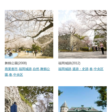
舞鶴公園(2008)
福岡城跡(2012)
商業都市
,
福岡城跡
,
自然
,
舞鶴公
福岡城跡
,
遺跡・史跡
,
春
,
中央区
園
,
春
,
中央区