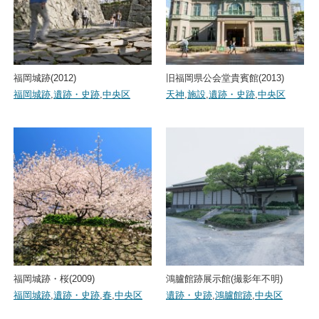
福岡城跡(2012)
旧福岡県公会堂貴賓館(2013)
福岡城跡
,
遺跡・史跡
,
中央区
天神
,
施設
,
遺跡・史跡
,
中央区
福岡城跡・桜(2009)
鴻臚館跡展示館(撮影年不明)
福岡城跡
,
遺跡・史跡
,
春
,
中央区
遺跡・史跡
,
鴻臚館跡
,
中央区