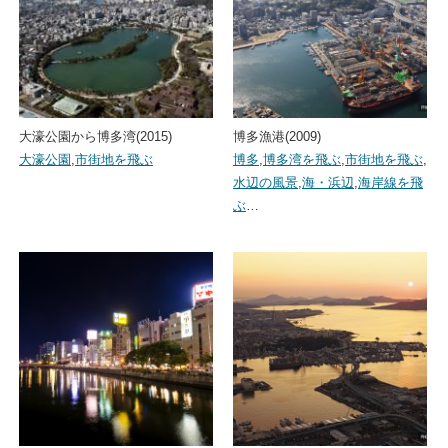
大濠公園から博多湾(2015)
博多漁港(2009)
大濠公園
,
市街地を飛ぶ
博多
,
博多湾を飛ぶ
,
市街地を飛ぶ
,
水辺の風景
,
海・浜辺
,
海岸線を飛
ぶ
…