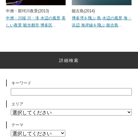
中洲・那珂川夜景(2013)
能古島(2014)
中洲・川端
,
川・滝
,
水辺の風景
,
美
博多湾を飛ぶ
,
島
,
水辺の風景
,
海・
しい夜景
,
観光都市
,
博多区
…
浜辺
,
海岸線を飛ぶ
,
能古島
…
詳細検索
キーワード
エリア
テーマ