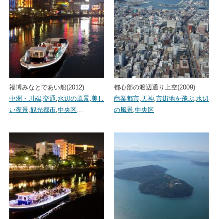
福博みなとであい船(2012)
都心部の渡辺通り上空(2009)
中洲・川端
,
交通
,
水辺の風景
,
美し
商業都市
,
天神
,
市街地を飛ぶ
,
水辺
い夜景
,
観光都市
,
中央区
…
の風景
,
中央区