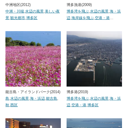
中洲地区(2012)
博多漁港(2009)
中洲・川端
,
水辺の風景
,
美しい夜
博多湾を飛ぶ
,
水辺の風景
,
海・浜
景
,
観光都市
,
博多区
辺
,
海岸線を飛ぶ
,
空港・港
…
能古島・アイランドパーク(2014)
博多港(2019)
島
,
水辺の風景
,
海・浜辺
,
能古島
,
博多湾を飛ぶ
,
水辺の風景
,
海・浜
秋
,
西区
辺
,
空港・港
,
博多区