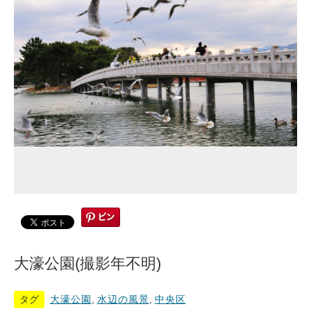
大濠公園(撮影年不明)
タグ
大濠公園
,
水辺の風景
,
中央区