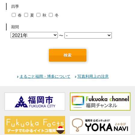
四季
春
夏
秋
冬
期間
〜
検索
まるごと福岡・博多について
写真利用上の注意