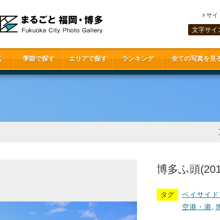
サイ
文字サイ
真
季節で探す
エリアで探す
ランキング
全ての写真を見
博多ふ頭(201
タグ
ベイサイド
空港・港
,