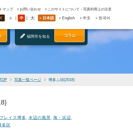
トマップ
お問い合わせ
このサイトについて・写真利用上の注意
大
中
日本語
English
中文
한국어
ズ
小
る
コラム
福岡市を知る
TOP
写真一覧ページ
博多ふ頭(2018)
8)
プレイス博多
,
水辺の風景
,
海・浜辺
,
博多区