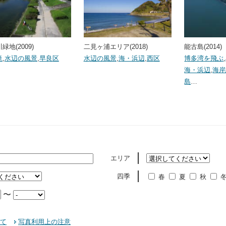
緑地(2009)
二見ヶ浦エリア(2018)
能古島(2014)
滝
,
水辺の風景
,
早良区
水辺の風景
,
海・浜辺
,
西区
博多湾を飛ぶ
,
海・浜辺
,
海岸
島
…
エリア
四季
春
夏
秋
〜
て
写真利用上の注意