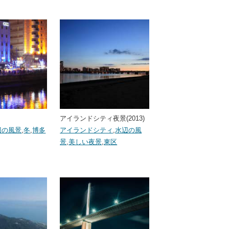
アイランドシティ夜景(2013)
辺の風景
,
冬
,
博多
アイランドシティ
,
水辺の風
景
,
美しい夜景
,
東区