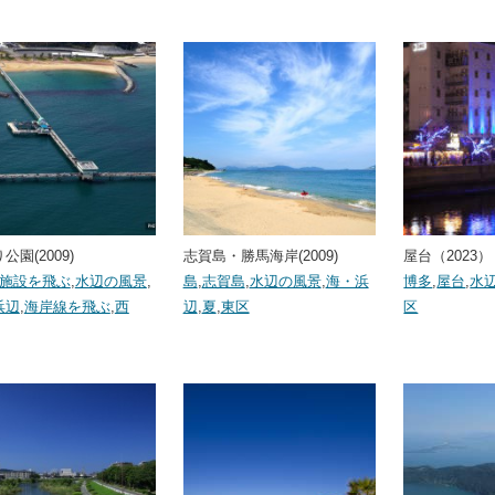
公園(2009)
志賀島・勝馬海岸(2009)
屋台（2023）
･施設を飛ぶ
,
水辺の風景
,
島
,
志賀島
,
水辺の風景
,
海・浜
博多
,
屋台
,
水
浜辺
,
海岸線を飛ぶ
,
西
辺
,
夏
,
東区
区