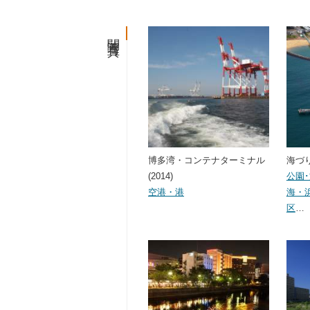
関連写真
博多湾・コンテナターミナル
海づり
(2014)
公園
空港・港
海・
区
…