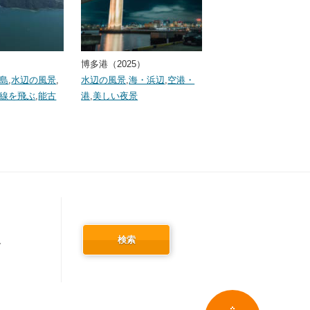
博多港（2025）
島
,
水辺の風景
,
水辺の風景
,
海・浜辺
,
空港・
線を飛ぶ
,
能古
港
,
美しい夜景
検索
冬