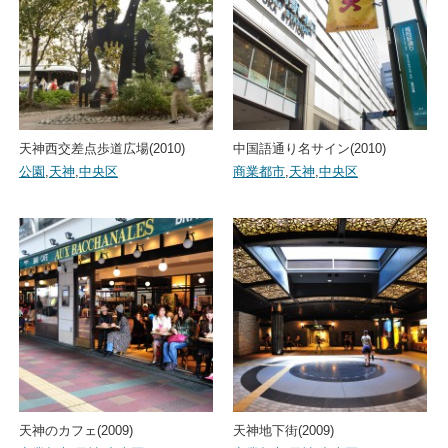
天神西交差点歩道広場(2010)
中国語通り名サイン(2010)
公園
,
天神
,
中央区
商業都市
,
天神
,
中央区
天神のカフェ(2009)
天神地下街(2009)