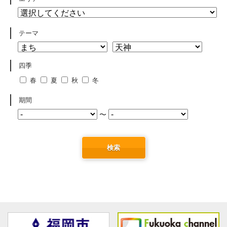
テーマ
四季
春
夏
秋
冬
期間
〜
検索