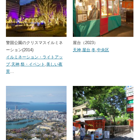
警固公園のクリスマスイルミネ
屋台（2023）
ーション(2014)
天神
,
屋台
,
冬
,
中央区
イルミネーション・ライトアッ
プ
,
天神
,
祭・イベント
,
美しい夜
景
…