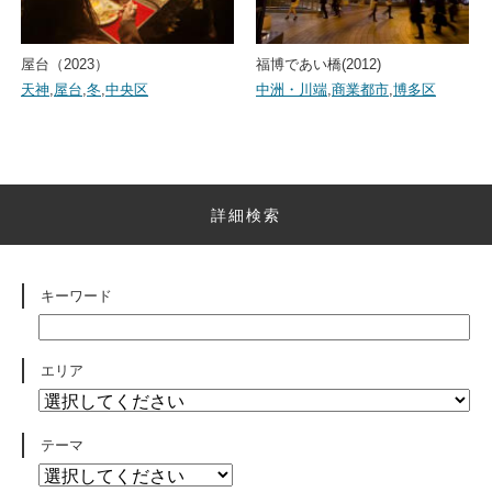
屋台（2023）
福博であい橋(2012)
天神
,
屋台
,
冬
,
中央区
中洲・川端
,
商業都市
,
博多区
詳細検索
キーワード
エリア
テーマ