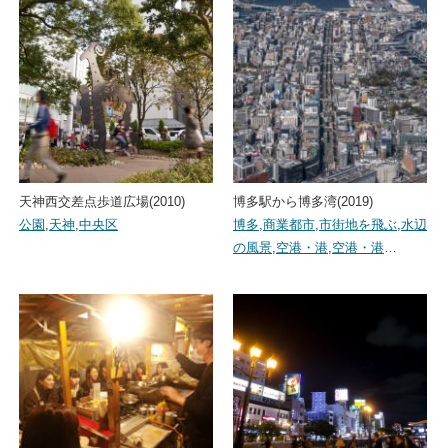
天神西交差点歩道広場(2010)
博多駅から博多湾(2019)
公園
,
天神
,
中央区
博多
,
商業都市
,
市街地を飛ぶ
,
水辺
の風景
,
空港・港
,
空港・港
…