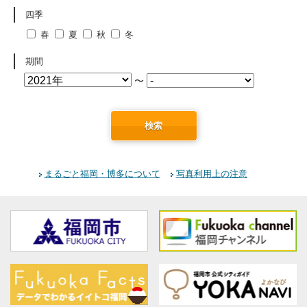
四季
春
夏
秋
冬
期間
〜
検索
まるごと福岡・博多について
写真利用上の注意