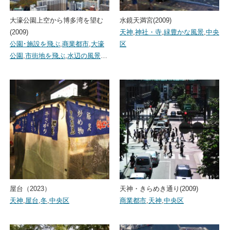
大濠公園上空から博多湾を望む
水鏡天満宮(2009)
(2009)
天神
,
神社・寺
,
緑豊かな風景
,
中央
公園･施設を飛ぶ
,
商業都市
,
大濠
区
公園
,
市街地を飛ぶ
,
水辺の風景
…
屋台（2023）
天神・きらめき通り(2009)
天神
,
屋台
,
冬
,
中央区
商業都市
,
天神
,
中央区