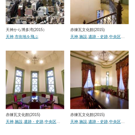
天神から博多湾(2015）
赤煉瓦文化館(2015)
天神
,
市街地を飛ぶ
天神
,
施設
,
遺跡・史跡
,
中央区
…
赤煉瓦文化館(2015)
赤煉瓦文化館(2015)
天神
,
施設
,
遺跡・史跡
,
中央区
…
天神
,
施設
,
遺跡・史跡
,
中央区
…