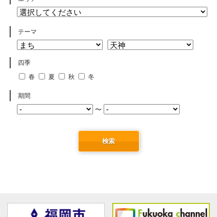
テーマ
四季
春
夏
秋
冬
期間
〜
検索