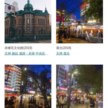
赤煉瓦文化館(2019)
屋台(2018)
天神
,
施設
,
遺跡・史跡
,
中央区
…
天神
,
屋台