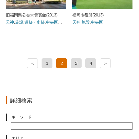
旧福岡県公会堂貴賓館(2013)
福岡市役所(2013)
天神
,
施設
,
遺跡・史跡
,
中央区
…
天神
,
施設
,
中央区
＜
1
2
3
4
＞
詳細検索
キーワード
エリア