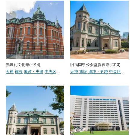
赤煉瓦文化館(2014)
旧福岡県公会堂貴賓館(2013)
天神
,
施設
,
遺跡・史跡
,
中央区
…
天神
,
施設
,
遺跡・史跡
,
中央区
…