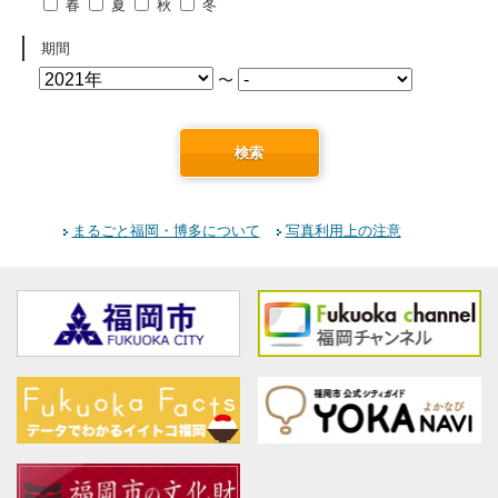
春
夏
秋
冬
期間
〜
検索
まるごと福岡・博多について
写真利用上の注意