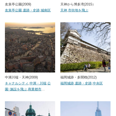
友泉亭公園(2009)
天神から博多湾(2015）
友泉亭公園
,
遺跡・史跡
,
城南区
天神
,
市街地を飛ぶ
中洲川端・天神(2009)
福岡城跡・多聞櫓(2012)
キャナルシティ
,
中洲・川端
,
公
福岡城跡
,
遺跡・史跡
,
中央区
園･施設を飛ぶ
,
商業都市
…