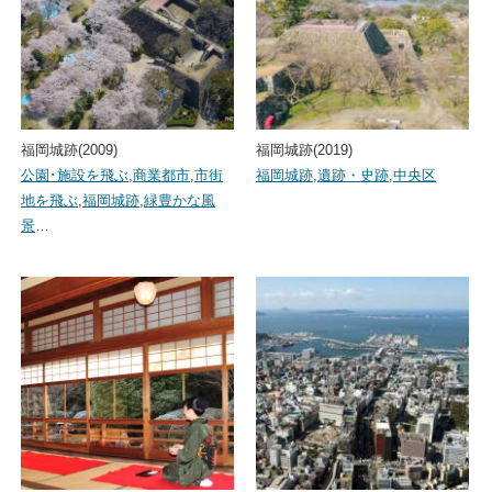
福岡城跡(2009)
福岡城跡(2019)
公園･施設を飛ぶ
,
商業都市
,
市街
福岡城跡
,
遺跡・史跡
,
中央区
地を飛ぶ
,
福岡城跡
,
緑豊かな風
景
…