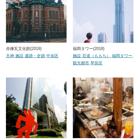
赤煉瓦文化館(2019)
福岡タワー(2018)
天神
,
施設
,
遺跡・史跡
,
中央区
施設
,
百道（ももち）
,
福岡タワー
,
観光都市
,
早良区