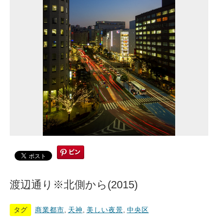
渡辺通り※北側から(2015)
タグ
商業都市
,
天神
,
美しい夜景
,
中央区