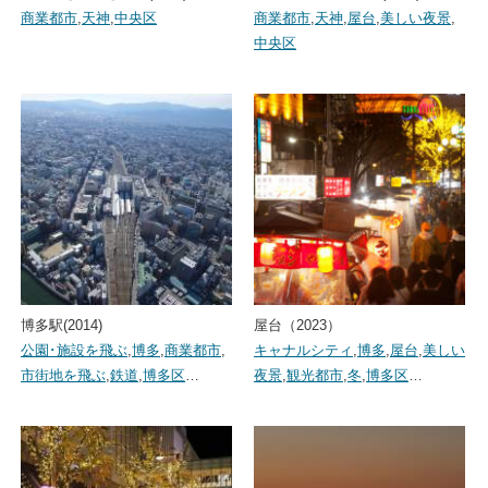
商業都市
,
天神
,
中央区
商業都市
,
天神
,
屋台
,
美しい夜景
,
中央区
博多駅(2014)
屋台（2023）
公園･施設を飛ぶ
,
博多
,
商業都市
,
キャナルシティ
,
博多
,
屋台
,
美しい
市街地を飛ぶ
,
鉄道
,
博多区
…
夜景
,
観光都市
,
冬
,
博多区
…