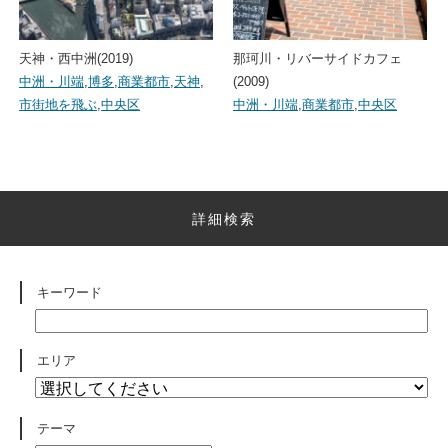
天神・西中洲(2019)
那珂川・リバーサイドカフェ
中洲・川端
,
博多
,
商業都市
,
天神
,
(2009)
市街地を飛ぶ
,
中央区
中洲・川端
,
商業都市
,
中央区
詳細検索
キーワード
エリア
テーマ