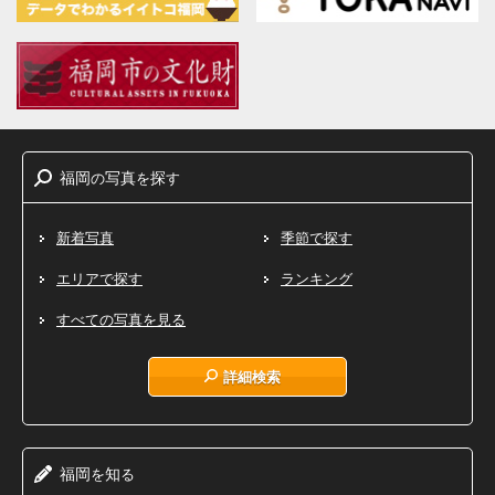
福岡
写真
探
の
を
す
新着写真
季節で探す
エリアで探す
ランキング
すべての写真を見る
詳細検索
福岡
知
を
る