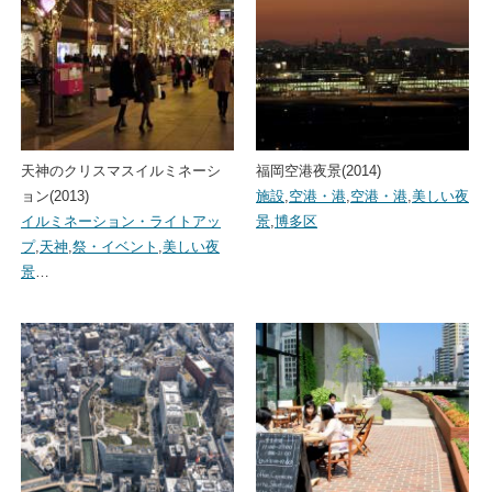
天神のクリスマスイルミネーシ
福岡空港夜景(2014)
ョン(2013)
施設
,
空港・港
,
空港・港
,
美しい夜
イルミネーション・ライトアッ
景
,
博多区
プ
,
天神
,
祭・イベント
,
美しい夜
景
…