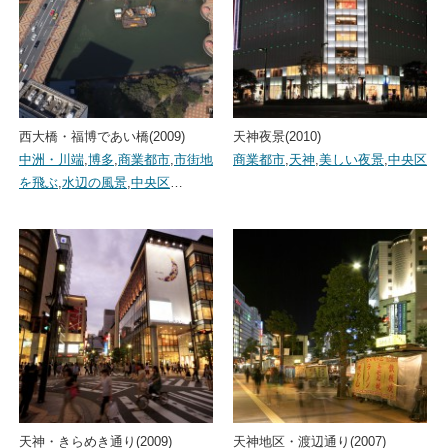
西大橋・福博であい橋(2009)
天神夜景(2010)
中洲・川端
,
博多
,
商業都市
,
市街地
商業都市
,
天神
,
美しい夜景
,
中央区
を飛ぶ
,
水辺の風景
,
中央区
…
天神・きらめき通り(2009)
天神地区・渡辺通り(2007)