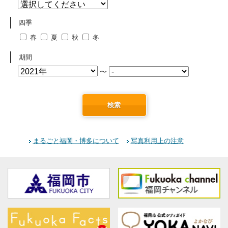
四季
春
夏
秋
冬
期間
〜
検索
まるごと福岡・博多について
写真利用上の注意