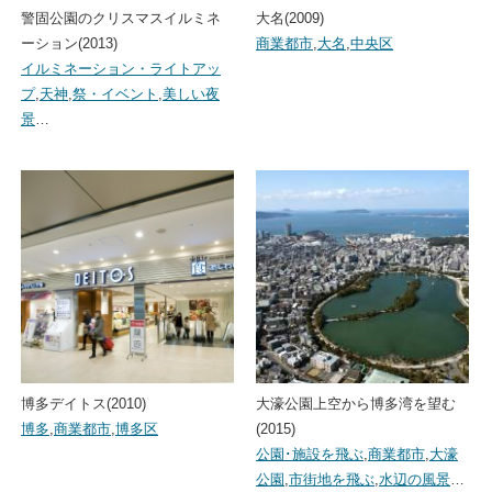
警固公園のクリスマスイルミネ
大名(2009)
ーション(2013)
商業都市
,
大名
,
中央区
イルミネーション・ライトアッ
プ
,
天神
,
祭・イベント
,
美しい夜
景
…
博多デイトス(2010)
大濠公園上空から博多湾を望む
博多
,
商業都市
,
博多区
(2015)
公園･施設を飛ぶ
,
商業都市
,
大濠
公園
,
市街地を飛ぶ
,
水辺の風景
…