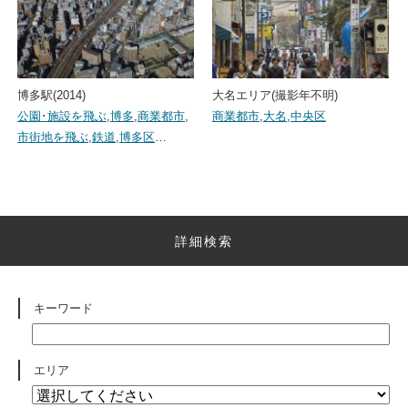
博多駅(2014)
大名エリア(撮影年不明)
公園･施設を飛ぶ
,
博多
,
商業都市
,
商業都市
,
大名
,
中央区
市街地を飛ぶ
,
鉄道
,
博多区
…
詳細検索
キーワード
エリア