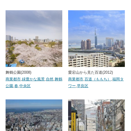
舞鶴公園(2008)
愛宕山から見た百道(2012)
商業都市
,
緑豊かな風景
,
自然
,
舞鶴
商業都市
,
百道（ももち）
,
福岡タ
公園
,
春
,
中央区
ワー
,
早良区