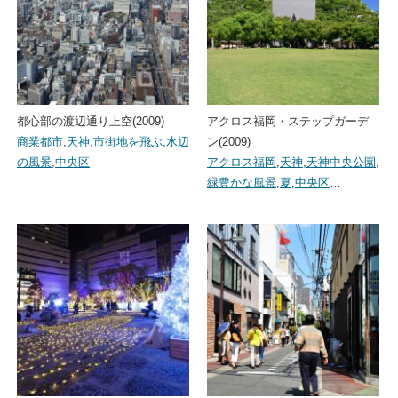
都心部の渡辺通り上空(2009)
アクロス福岡・ステップガーデ
商業都市
,
天神
,
市街地を飛ぶ
,
水辺
ン(2009)
の風景
,
中央区
アクロス福岡
,
天神
,
天神中央公園
,
緑豊かな風景
,
夏
,
中央区
…