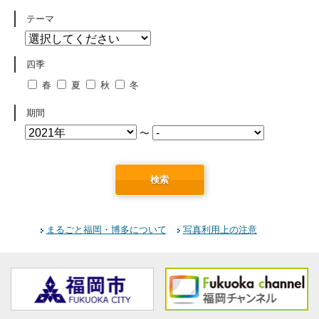
テーマ
四季
春
夏
秋
冬
期間
〜
検索
まるごと福岡・博多について
写真利用上の注意