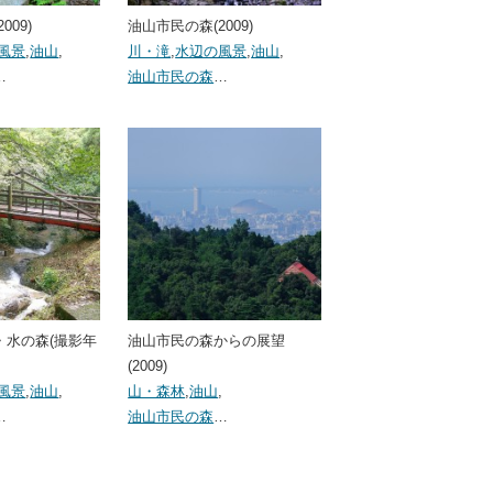
009)
油山市民の森(2009)
風景
,
油山
,
川・滝
,
水辺の風景
,
油山
,
…
油山市民の森
…
・水の森(撮影年
油山市民の森からの展望
(2009)
風景
,
油山
,
山・森林
,
油山
,
…
油山市民の森
…