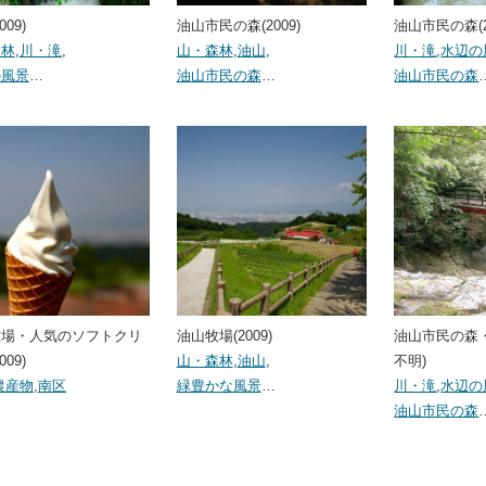
009)
油山市民の森(2009)
油山市民の森(2
森林
,
川・滝
,
山・森林
,
油山
,
川・滝
,
水辺の
の風景
…
油山市民の森
…
油山市民の森
牧場・人気のソフトクリ
油山牧場(2009)
油山市民の森
009)
山・森林
,
油山
,
不明)
農産物
,
南区
緑豊かな風景
…
川・滝
,
水辺の
油山市民の森