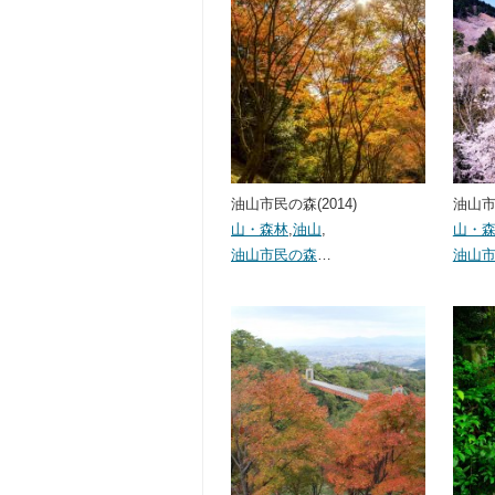
油山市民の森(2014)
油山市民
山・森林
,
油山
,
山・
油山市民の森
…
油山