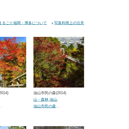
まるごと福岡・博多について
写真利用上の注意
014)
油山市民の森(2014)
,
山・森林
,
油山
,
…
油山市民の森
…