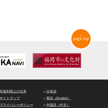
page top
写真利用上の注意
日本語
サイトマップ
英語（English）
プライバシーポリシー
中国語（中文）