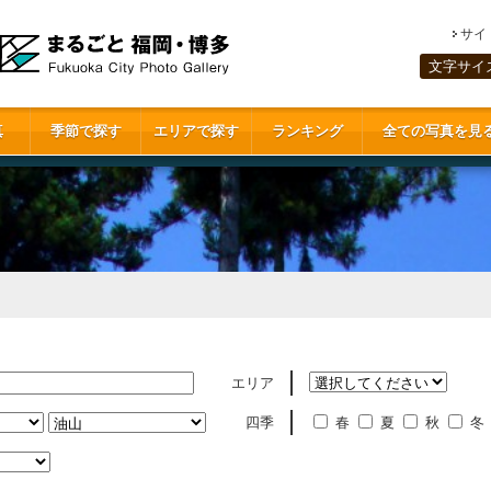
サイ
文字サイ
真
季節で探す
エリアで探す
ランキング
全ての写真を見
エリア
四季
春
夏
秋
冬