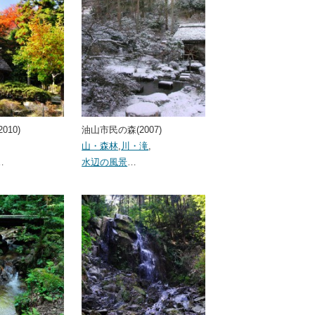
010)
油山市民の森(2007)
,
山・森林
,
川・滝
,
…
水辺の風景
…