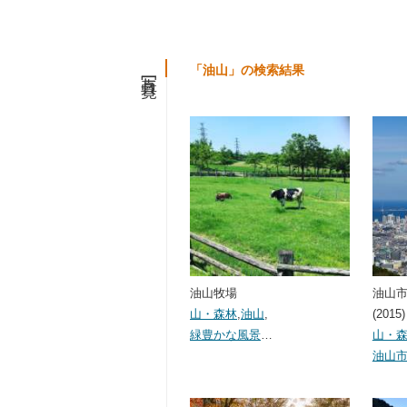
写真一覧
「油山」の検索結果
油山牧場
油山
山・森林
,
油山
,
(2015)
緑豊かな風景
…
山・
油山