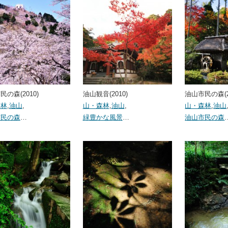
の森(2010)
油山観音(2010)
油山市民の森(2
森林
,
油山
,
山・森林
,
油山
,
山・森林
,
油山
市民の森
…
緑豊かな風景
…
油山市民の森