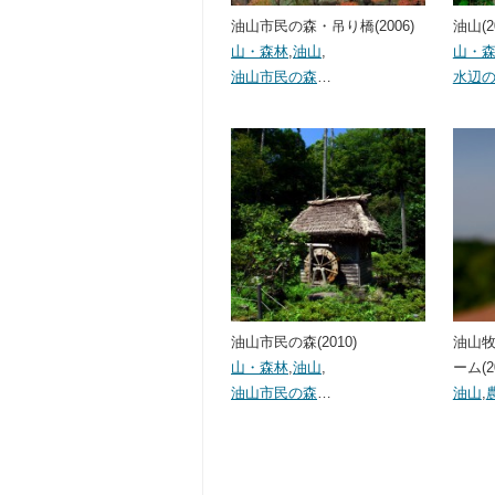
油山市民の森・吊り橋(2006)
油山(2
山・森林
,
油山
,
山・
油山市民の森
…
水辺
油山市民の森(2010)
油山
山・森林
,
油山
,
ーム(2
油山市民の森
…
油山
,