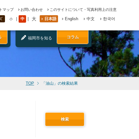
トマップ
お問い合わせ
このサイトについて・写真利用上の注意
大
中
日本語
English
中文
한국어
ズ
小
る
コラム
福岡市を知る
TOP
「油山」の検索結果
検索