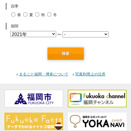
四季
春
夏
秋
冬
期間
〜
検索
まるごと福岡・博多について
写真利用上の注意