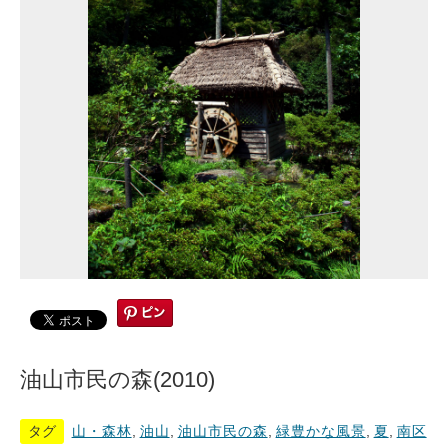
油山市民の森(2010)
タグ
山・森林
,
油山
,
油山市民の森
,
緑豊かな風景
,
夏
,
南区