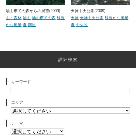
油山市民の森からの展望(2009)
天神中央公園(2009)
山・森林
,
油山
,
油山市民の森
,
緑豊
天神
,
天神中央公園
,
緑豊かな風景
,
かな風景
,
夏
,
南区
夏
,
中央区
詳細検索
キーワード
エリア
テーマ