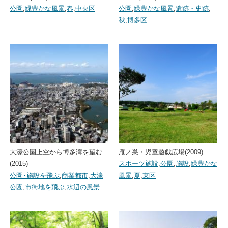
公園
,
緑豊かな風景
,
春
,
中央区
公園
,
緑豊かな風景
,
遺跡・史跡
,
秋
,
博多区
大濠公園上空から博多湾を望む
雁ノ巣・児童遊戯広場(2009)
(2015)
スポーツ施設
,
公園
,
施設
,
緑豊かな
公園･施設を飛ぶ
,
商業都市
,
大濠
風景
,
夏
,
東区
公園
,
市街地を飛ぶ
,
水辺の風景
…