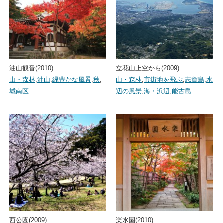
油山観音(2010)
立花山上空から(2009)
山・森林
,
油山
,
緑豊かな風景
,
秋
,
山・森林
,
市街地を飛ぶ
,
志賀島
,
水
城南区
辺の風景
,
海・浜辺
,
能古島
…
西公園(2009)
楽水園(2010)