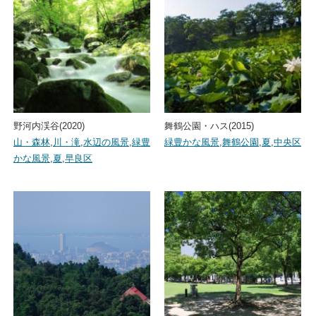
野河内渓谷(2020)
舞鶴公園・ハス(2015)
山・森林
,
川・滝
,
水辺の風景
,
緑豊
緑豊かな風景
,
舞鶴公園
,
夏
,
中央区
かな風景
,
夏
,
早良区