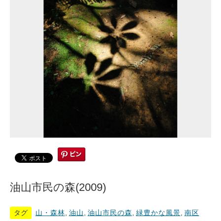
油山市民の森(2009)
タグ
山・森林
,
油山
,
油山市民の森
,
緑豊かな風景
,
南区