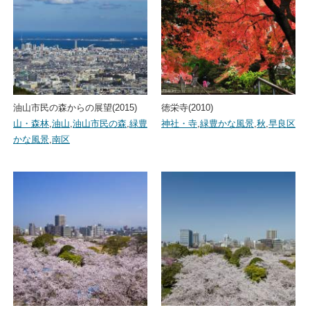
油山市民の森からの展望(2015)
徳栄寺(2010)
山・森林
,
油山
,
油山市民の森
,
緑豊
神社・寺
,
緑豊かな風景
,
秋
,
早良区
かな風景
,
南区