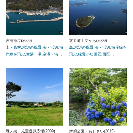
宮浦漁港(2009)
玄界灘上空から(2009)
山・森林
,
水辺の風景
,
海・浜辺
,
海
島
,
水辺の風景
,
海・浜辺
,
海岸線を
岸線を飛ぶ
,
空港・港
,
空港・港
…
飛ぶ
,
緑豊かな風景
,
西区
…
雁ノ巣・児童遊戯広場(2009)
舞鶴公園・あじさい(2015)