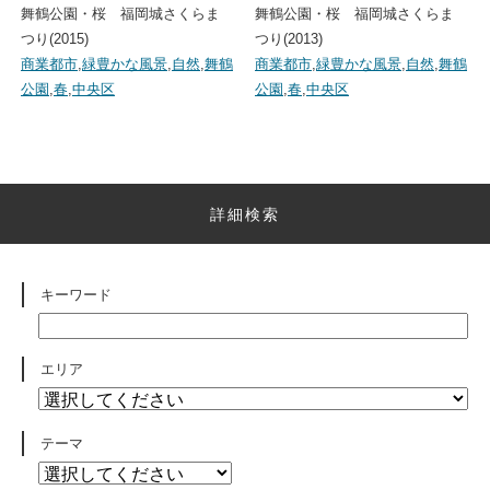
舞鶴公園・桜 福岡城さくらま
舞鶴公園・桜 福岡城さくらま
つり(2015)
つり(2013)
商業都市
,
緑豊かな風景
,
自然
,
舞鶴
商業都市
,
緑豊かな風景
,
自然
,
舞鶴
公園
,
春
,
中央区
公園
,
春
,
中央区
詳細検索
キーワード
エリア
テーマ