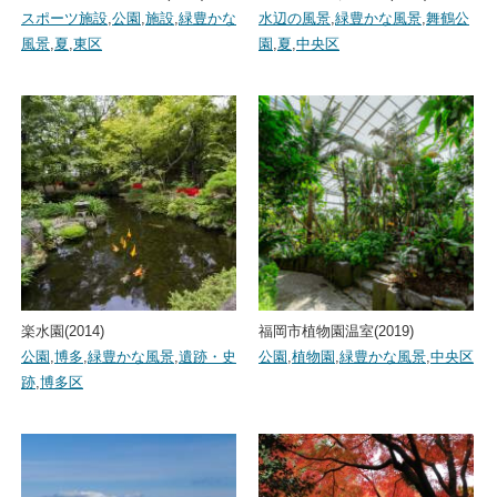
スポーツ施設
,
公園
,
施設
,
緑豊かな
水辺の風景
,
緑豊かな風景
,
舞鶴公
風景
,
夏
,
東区
園
,
夏
,
中央区
楽水園(2014)
福岡市植物園温室(2019)
公園
,
博多
,
緑豊かな風景
,
遺跡・史
公園
,
植物園
,
緑豊かな風景
,
中央区
跡
,
博多区