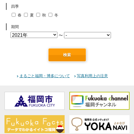
四季
春
夏
秋
冬
期間
〜
検索
まるごと福岡・博多について
写真利用上の注意