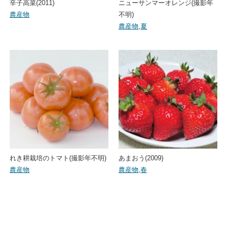
辛子高菜(2011)
ニューサンマーオレンジ(撮影年
農産物
不明)
農産物
,
夏
れき耕栽培のトマト(撮影年不明)
あまおう(2009)
農産物
農産物
,
春