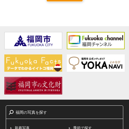
福岡
写真
探
の
を
す
新着写真
季節で探す