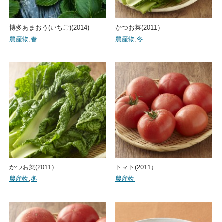
博多あまおう(いちご)(2014)
かつお菜(2011）
農産物
,
春
農産物
,
冬
かつお菜(2011）
トマト(2011）
農産物
,
冬
農産物