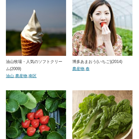
油山牧場・人気のソフトクリー
博多あまおう(いちご)(2014)
ム(2009)
農産物
,
春
油山
,
農産物
,
南区