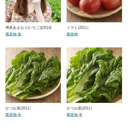
博多あまおう(いちご)(2014)
トマト(2011）
農産物
,
春
農産物
かつお菜(2011）
かつお菜(2011）
農産物
,
冬
農産物
,
冬