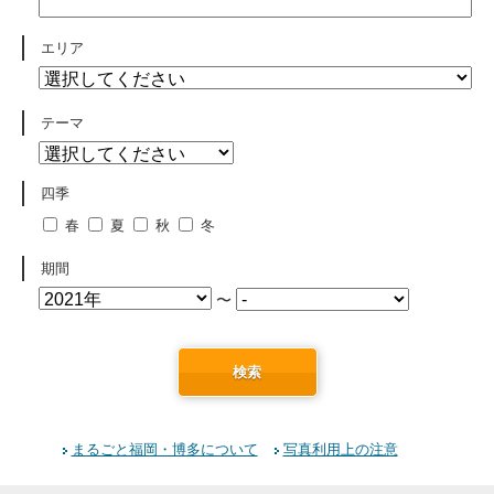
エリア
テーマ
四季
春
夏
秋
冬
期間
〜
検索
まるごと福岡・博多について
写真利用上の注意