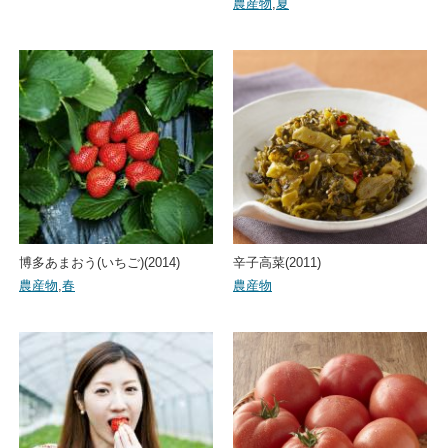
農産物
,
夏
博多あまおう(いちご)(2014)
辛子高菜(2011)
農産物
,
春
農産物