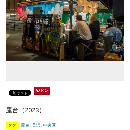
屋台（2023）
タグ
屋台
,
長浜
,
中央区