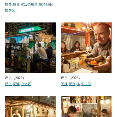
博多
,
屋台
,
水辺の風景
,
観光都市
,
博多区
屋台（2023）
屋台（2023）
屋台
,
長浜
,
中央区
天神
,
屋台
,
冬
,
中央区