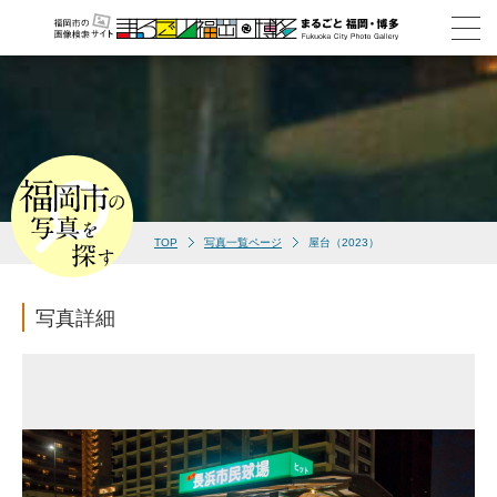
TOP
写真一覧ページ
屋台（2023）
写真詳細