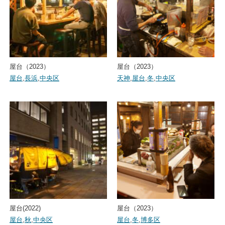
屋台（2023）
屋台（2023）
屋台
,
長浜
,
中央区
天神
,
屋台
,
冬
,
中央区
屋台(2022)
屋台（2023）
屋台
,
秋
,
中央区
屋台
,
冬
,
博多区