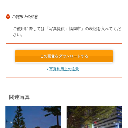
ご利用上の注意
ご使用に際しては「写真提供：福岡市」の表記を入れてくだ
さい。
この画像をダウンロードする
写真利用上の注意
関連写真