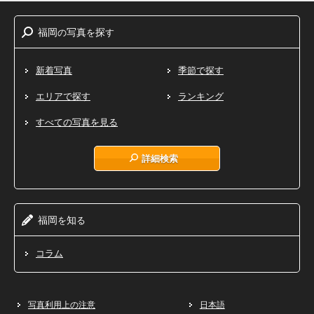
福岡
写真
探
の
を
す
新着写真
季節で探す
エリアで探す
ランキング
すべての写真を見る
詳細検索
福岡
知
を
る
コラム
写真利用上の注意
日本語