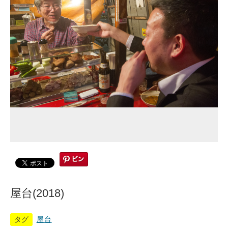
屋台(2018)
タグ
屋台