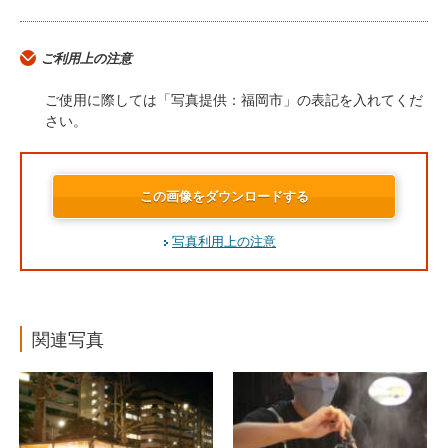
ご利用上の注意
ご使用に際しては「写真提供：福岡市」の表記を入れてくだ
さい。
この画像をダウンロードする
写真利用上の注意
関連写真