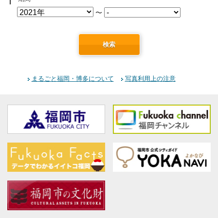
〜
検索
まるごと福岡・博多について
写真利用上の注意