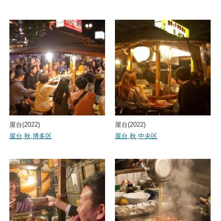
屋台(2022)
屋台(2022)
屋台
,
秋
,
博多区
屋台
,
秋
,
中央区