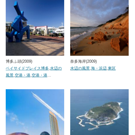
博多ふ頭(2009)
奈多海岸(2009)
ベイサイドプレイス博多
,
水辺の
水辺の風景
,
海・浜辺
,
東区
風景
,
空港・港
,
空港・港
…