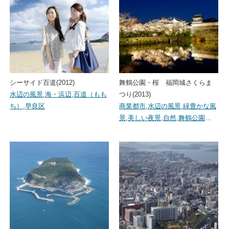
シーサイド百道(2012)
舞鶴公園・桜 福岡城さくらま
水辺の風景
,
海・浜辺
,
百道（もも
つり(2013)
ち）
,
早良区
商業都市
,
水辺の風景
,
緑豊かな風
景
,
美しい夜景
,
自然
,
舞鶴公園
…