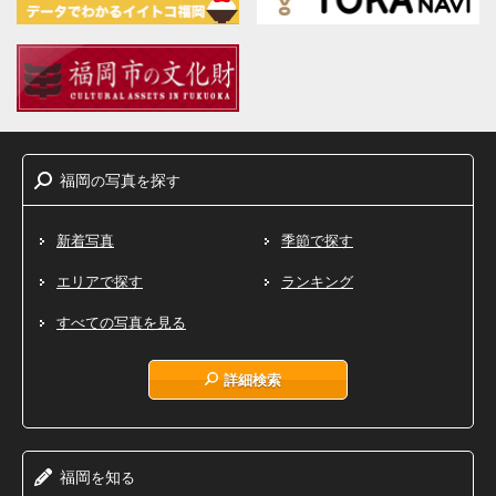
福岡
写真
探
の
を
す
新着写真
季節で探す
エリアで探す
ランキング
すべての写真を見る
詳細検索
福岡
知
を
る