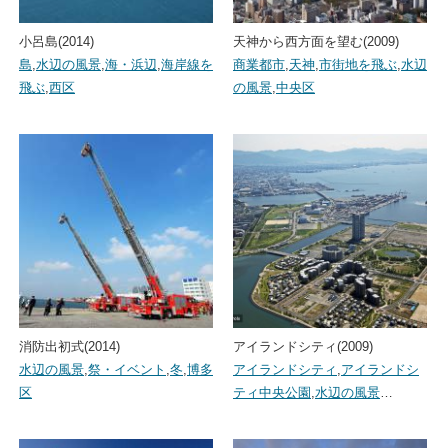
小呂島(2014)
天神から西方面を望む(2009)
島
,
水辺の風景
,
海・浜辺
,
海岸線を
商業都市
,
天神
,
市街地を飛ぶ
,
水辺
飛ぶ
,
西区
の風景
,
中央区
消防出初式(2014)
アイランドシティ(2009)
水辺の風景
,
祭・イベント
,
冬
,
博多
アイランドシティ
,
アイランドシ
区
ティ中央公園
,
水辺の風景
…