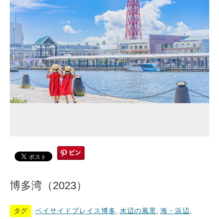
博多湾（2023）
タグ
ベイサイドプレイス博多
,
水辺の風景
,
海・浜辺
,