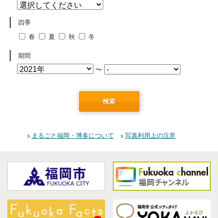
四季
春
夏
秋
冬
期間
〜
検索
まるごと福岡・博多について
写真利用上の注意