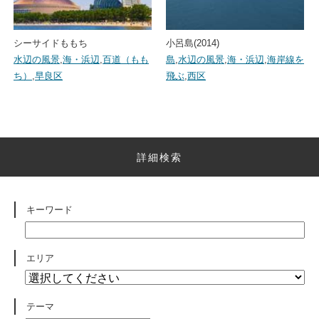
シーサイドももち
小呂島(2014)
水辺の風景
,
海・浜辺
,
百道（もも
島
,
水辺の風景
,
海・浜辺
,
海岸線を
ち）
,
早良区
飛ぶ
,
西区
詳細検索
キーワード
エリア
テーマ