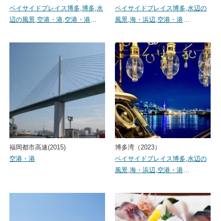
ベイサイドプレイス博多
,
博多
,
水
ベイサイドプレイス博多
,
水辺の
辺の風景
,
空港・港
,
空港・港
…
風景
,
海・浜辺
,
空港・港
…
福岡都市高速(2015)
博多湾（2023）
空港・港
ベイサイドプレイス博多
,
水辺の
風景
,
海・浜辺
,
空港・港
…