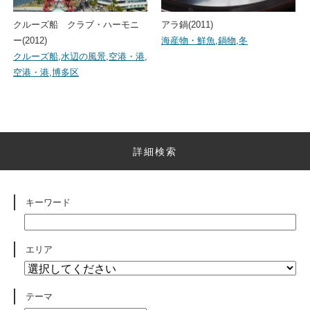
クルーズ船 クラブ・ハーモニ
アラ鍋(2011)
ー(2012)
海産物・鮮魚
,
鍋物
,
冬
クルーズ船
,
水辺の風景
,
空港・港
,
空港・港
,
博多区
詳細検索
キーワード
エリア
テーマ