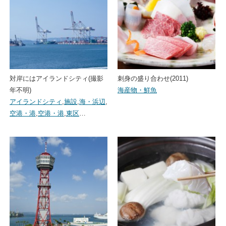
対岸にはアイランドシティ(撮影
刺身の盛り合わせ(2011)
年不明)
海産物・鮮魚
アイランドシティ
,
施設
,
海・浜辺
,
空港・港
,
空港・港
,
東区
…