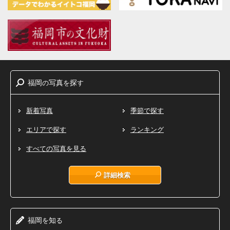
福岡
写真
探
の
を
す
新着写真
季節で探す
エリアで探す
ランキング
すべての写真を見る
詳細検索
福岡
知
を
る