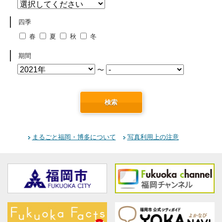
四季
春
夏
秋
冬
期間
〜
検索
まるごと福岡・博多について
写真利用上の注意