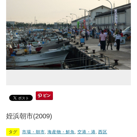
姪浜朝市(2009)
タグ
市場・朝市
,
海産物・鮮魚
,
空港・港
,
西区