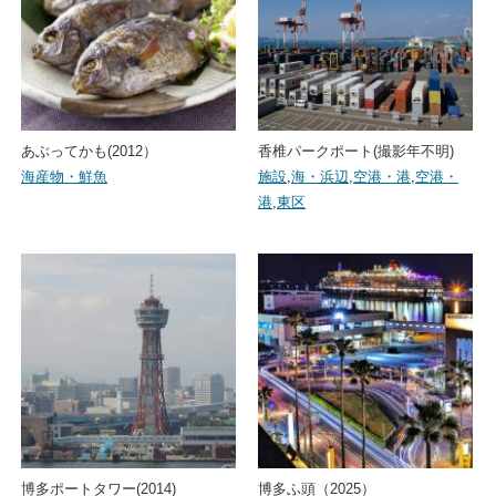
あぶってかも(2012）
香椎パークポート(撮影年不明)
海産物・鮮魚
施設
,
海・浜辺
,
空港・港
,
空港・
港
,
東区
博多ポートタワー(2014)
博多ふ頭（2025）