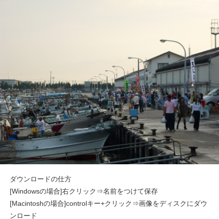
ダウンロードの仕方
[Windowsの場合]右クリック⇒名前をつけて保存
[Macintoshの場合]controlキー+クリック⇒画像をディスクにダウ
ンロード