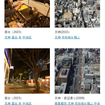
屋台（2023）
天神(2015）
天神
,
屋台
,
冬
,
中央区
天神
,
市街地を飛ぶ
屋台（2023）
天神・渡辺通り(2009)
天神
,
屋台
,
冬
,
中央区
商業都市
,
天神
,
市街地を飛ぶ
,
中央