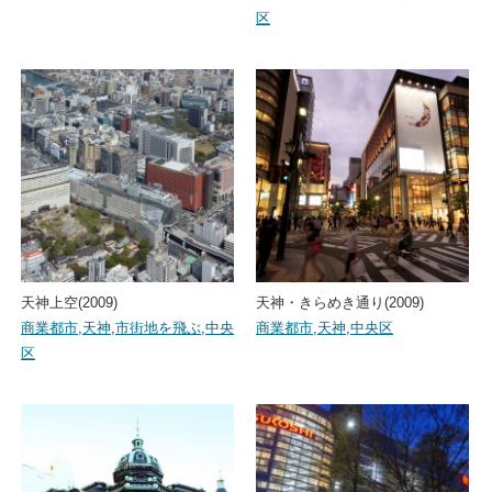
区
天神上空(2009)
天神・きらめき通り(2009)
商業都市
,
天神
,
市街地を飛ぶ
,
中央
商業都市
,
天神
,
中央区
区