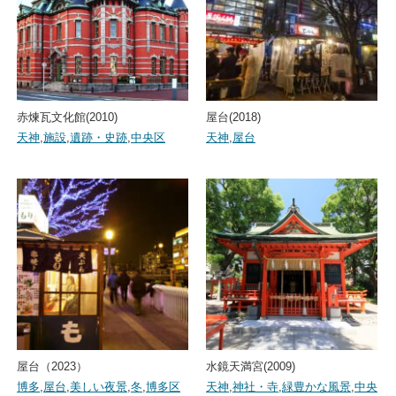
赤煉瓦文化館(2010)
屋台(2018)
天神
,
施設
,
遺跡・史跡
,
中央区
天神
,
屋台
屋台（2023）
水鏡天満宮(2009)
博多
,
屋台
,
美しい夜景
,
冬
,
博多区
天神
,
神社・寺
,
緑豊かな風景
,
中央