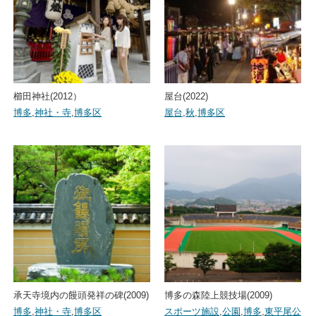
櫛田神社(2012）
屋台(2022)
博多
,
神社・寺
,
博多区
屋台
,
秋
,
博多区
承天寺境内の饅頭発祥の碑(2009)
博多の森陸上競技場(2009)
博多
,
神社・寺
,
博多区
スポーツ施設
,
公園
,
博多
,
東平尾公