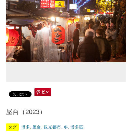
屋台（2023）
タグ
博多
,
屋台
,
観光都市
,
冬
,
博多区