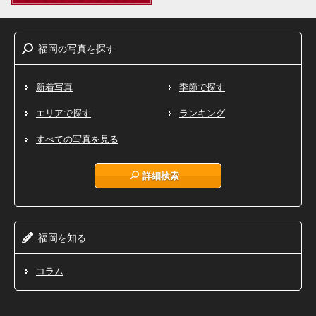
福岡
写真
探
の
を
す
新着写真
季節で探す
エリアで探す
ランキング
すべての写真を見る
詳細検索
福岡
知
を
る
コラム