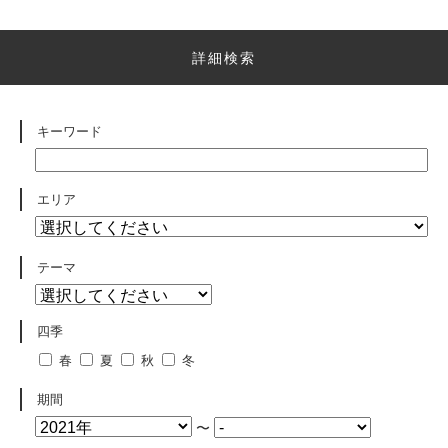
詳細検索
キーワード
エリア
テーマ
四季
春
夏
秋
冬
期間
〜