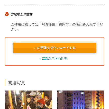
ご利用上の注意
ご使用に際しては「写真提供：福岡市」の表記を入れてくだ
さい。
この画像をダウンロードする
写真利用上の注意
関連写真