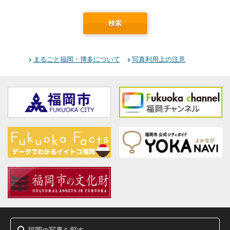
検索
まるごと福岡・博多について
写真利用上の注意
福岡
写真
探
の
を
す