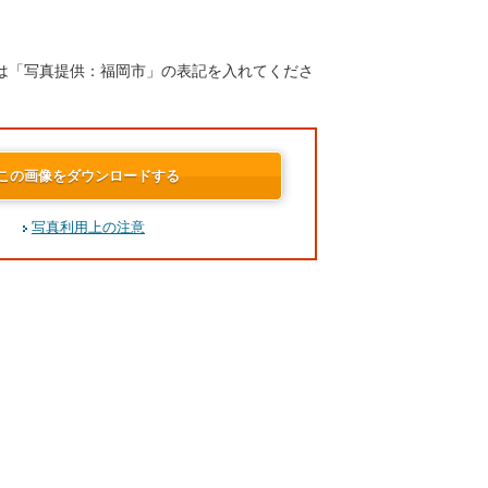
は「写真提供：福岡市」の表記を入れてくださ
この画像をダウンロードする
写真利用上の注意