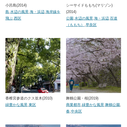
小呂島(2014)
シーサイドももち(マリゾン)
島
,
水辺の風景
,
海・浜辺
,
海岸線を
(2014)
飛ぶ
,
西区
公園
,
水辺の風景
,
海・浜辺
,
百道
（ももち）
,
早良区
香椎宮参道のクス並木(2010)
舞鶴公園・桜(2019)
緑豊かな風景
,
東区
商業都市
,
緑豊かな風景
,
舞鶴公園
,
春
,
中央区