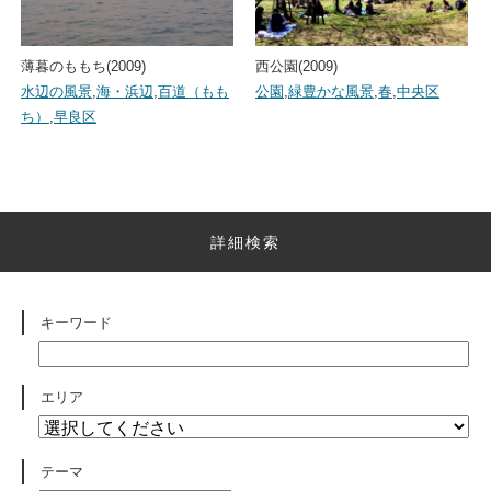
薄暮のももち(2009)
西公園(2009)
水辺の風景
,
海・浜辺
,
百道（もも
公園
,
緑豊かな風景
,
春
,
中央区
ち）
,
早良区
詳細検索
キーワード
エリア
テーマ