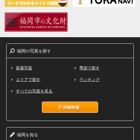
福岡
写真
探
の
を
す
新着写真
季節で探す
エリアで探す
ランキング
すべての写真を見る
詳細検索
福岡
知
を
る