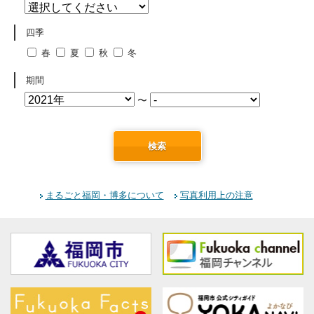
四季
春
夏
秋
冬
期間
〜
検索
まるごと福岡・博多について
写真利用上の注意