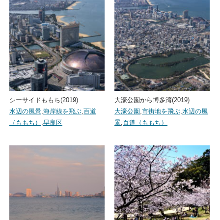
シーサイドももち(2019)
大濠公園から博多湾(2019)
水辺の風景
,
海岸線を飛ぶ
,
百道
大濠公園
,
市街地を飛ぶ
,
水辺の風
（ももち）
,
早良区
景
,
百道（ももち）