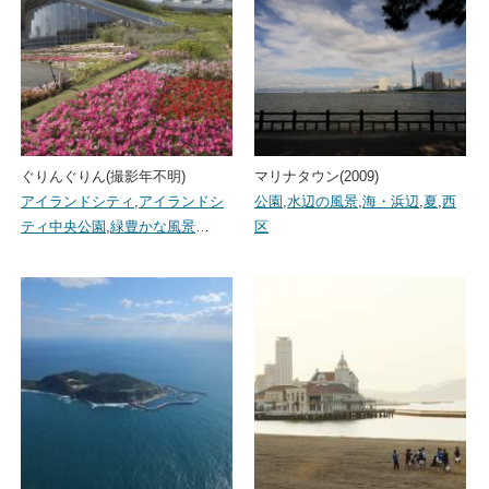
ぐりんぐりん(撮影年不明)
マリナタウン(2009)
アイランドシティ
,
アイランドシ
公園
,
水辺の風景
,
海・浜辺
,
夏
,
西
ティ中央公園
,
緑豊かな風景
…
区