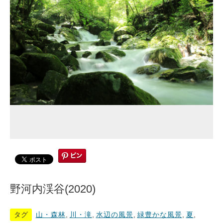
野河内渓谷(2020)
タグ
山・森林
,
川・滝
,
水辺の風景
,
緑豊かな風景
,
夏
,