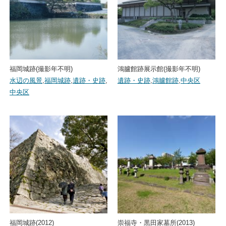
福岡城跡(撮影年不明)
鴻臚館跡展示館(撮影年不明)
水辺の風景
,
福岡城跡
,
遺跡・史跡
,
遺跡・史跡
,
鴻臚館跡
,
中央区
中央区
福岡城跡(2012)
崇福寺・黒田家墓所(2013)