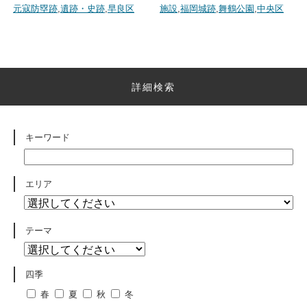
元寇防塁跡
,
遺跡・史跡
,
早良区
施設
,
福岡城跡
,
舞鶴公園
,
中央区
詳細検索
キーワード
エリア
テーマ
四季
春
夏
秋
冬