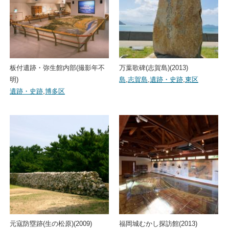
板付遺跡・弥生館内部(撮影年不
万葉歌碑(志賀島)(2013)
明)
島
,
志賀島
,
遺跡・史跡
,
東区
遺跡・史跡
,
博多区
元寇防塁跡(生の松原)(2009)
福岡城むかし探訪館(2013)