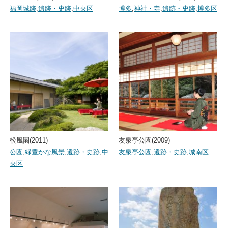
福岡城跡
,
遺跡・史跡
,
中央区
博多
,
神社・寺
,
遺跡・史跡
,
博多区
松風園(2011)
友泉亭公園(2009)
公園
,
緑豊かな風景
,
遺跡・史跡
,
中
友泉亭公園
,
遺跡・史跡
,
城南区
央区