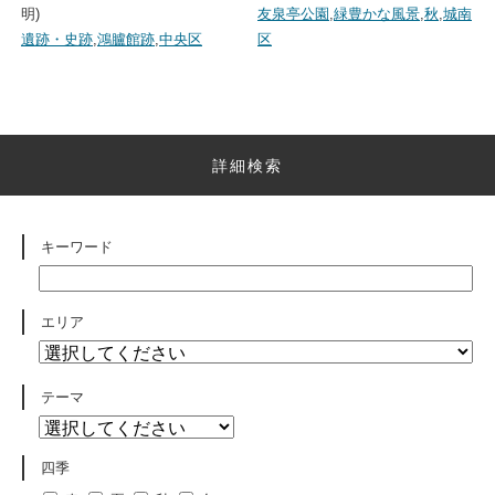
明)
友泉亭公園
,
緑豊かな風景
,
秋
,
城南
遺跡・史跡
,
鴻臚館跡
,
中央区
区
詳細検索
キーワード
エリア
テーマ
四季