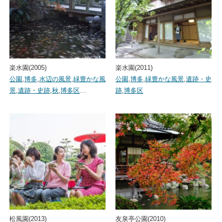
楽水園(2005)
楽水園(2011)
公園
,
博多
,
水辺の風景
,
緑豊かな風
公園
,
博多
,
緑豊かな風景
,
遺跡・史
景
,
遺跡・史跡
,
秋
,
博多区
…
跡
,
博多区
松風園(2013)
友泉亭公園(2010)