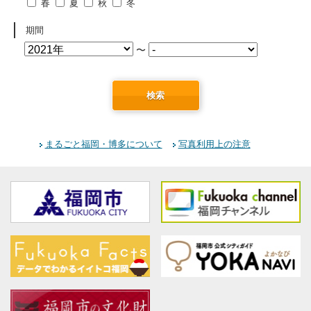
春
夏
秋
冬
期間
〜
検索
まるごと福岡・博多について
写真利用上の注意