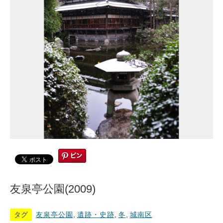
友泉亭公園(2009)
タグ
友泉亭公園
,
遺跡・史跡
,
冬
,
城南区