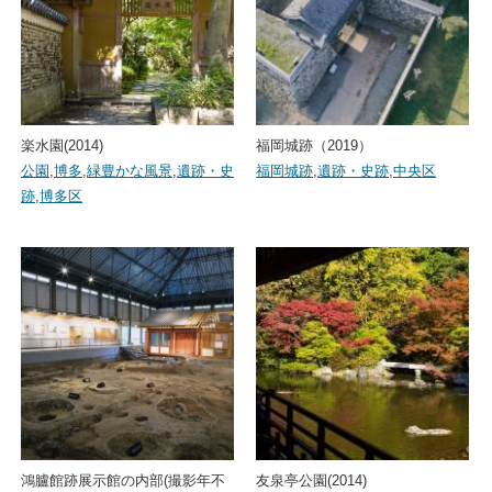
楽水園(2014)
福岡城跡（2019）
公園
,
博多
,
緑豊かな風景
,
遺跡・史
福岡城跡
,
遺跡・史跡
,
中央区
跡
,
博多区
鴻臚館跡展示館の内部(撮影年不
友泉亭公園(2014)