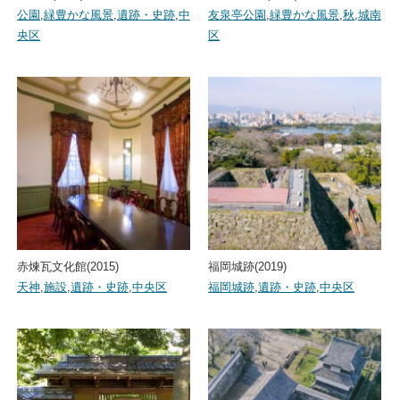
公園
,
緑豊かな風景
,
遺跡・史跡
,
中
友泉亭公園
,
緑豊かな風景
,
秋
,
城南
央区
区
赤煉瓦文化館(2015)
福岡城跡(2019)
天神
,
施設
,
遺跡・史跡
,
中央区
福岡城跡
,
遺跡・史跡
,
中央区