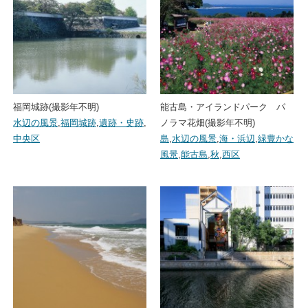
福岡城跡(撮影年不明)
能古島・アイランドパーク パ
水辺の風景
,
福岡城跡
,
遺跡・史跡
,
ノラマ花畑(撮影年不明)
中央区
島
,
水辺の風景
,
海・浜辺
,
緑豊かな
風景
,
能古島
,
秋
,
西区