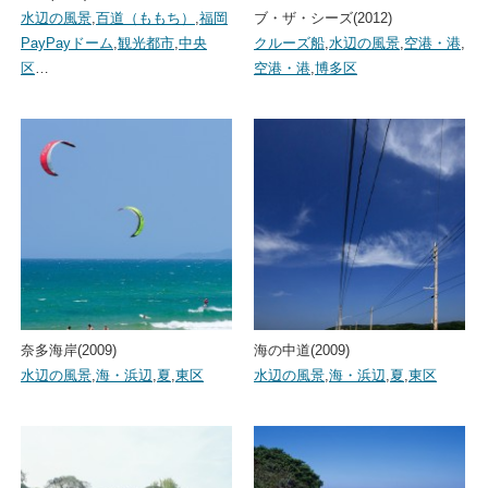
水辺の風景
,
百道（ももち）
,
福岡
ブ・ザ・シーズ(2012)
PayPayドーム
,
観光都市
,
中央
クルーズ船
,
水辺の風景
,
空港・港
,
区
…
空港・港
,
博多区
奈多海岸(2009)
海の中道(2009)
水辺の風景
,
海・浜辺
,
夏
,
東区
水辺の風景
,
海・浜辺
,
夏
,
東区