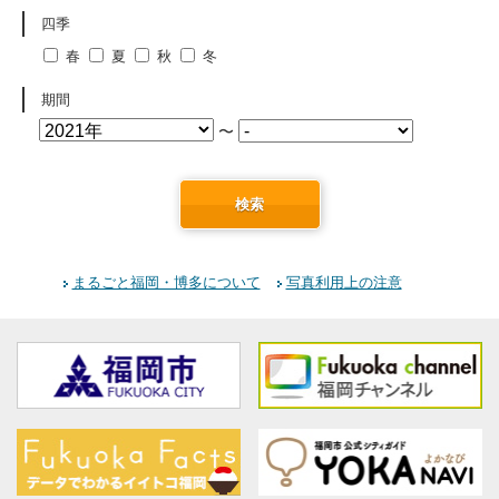
四季
春
夏
秋
冬
期間
〜
検索
まるごと福岡・博多について
写真利用上の注意