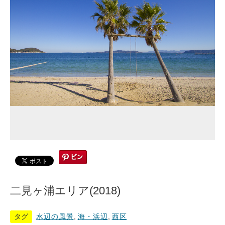
二見ヶ浦エリア(2018)
タグ
水辺の風景
,
海・浜辺
,
西区