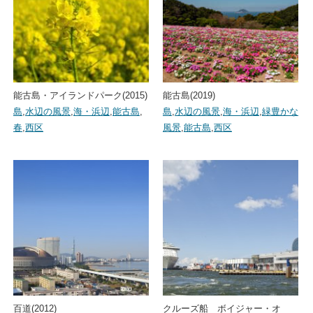
能古島・アイランドパーク(2015)
能古島(2019)
島
,
水辺の風景
,
海・浜辺
,
能古島
,
島
,
水辺の風景
,
海・浜辺
,
緑豊かな
春
,
西区
風景
,
能古島
,
西区
百道(2012)
クルーズ船 ボイジャー・オ