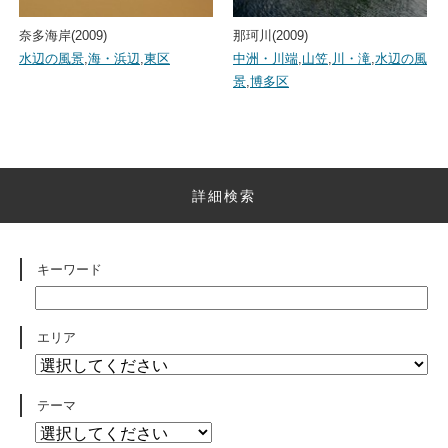
奈多海岸(2009)
那珂川(2009)
水辺の風景
,
海・浜辺
,
東区
中洲・川端
,
山笠
,
川・滝
,
水辺の風
景
,
博多区
詳細検索
キーワード
エリア
テーマ